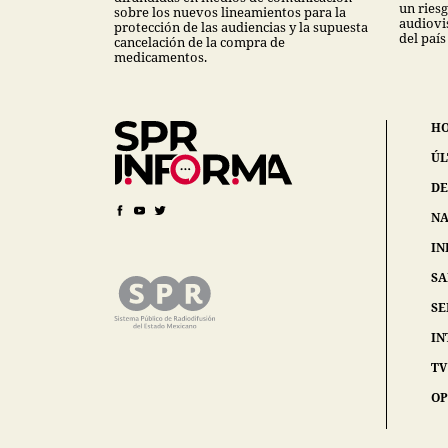
un ries
sobre los nuevos lineamientos para la
audiovi
protección de las audiencias y la supuesta
del país
cancelación de la compra de
medicamentos.
H
ÚL
DE
NA
IN
S
SE
IN
TV
OP