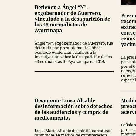
Detienen a Ángel “N”,
exgobernador de Guerrero,
Presen
vinculado a la desaparición de
recom
los 43 normalistas de
extra
Ayotzinapa
conve
renov
Ángel “N”, exgobernador de Guerrero, fue
yacim
detenido por presuntamente haber
ocultado evidencias relativas a la
investigación sobre la desaparición de los
La pres
43 normalistas de Ayotzinapa en 2014.
present
por el 
energét
convenc
especial
Desmiente Luisa Alcalde
Medio
desinformación sobre derechos
preoc
de las audiencias y compra de
acerv
medicamentos
Señalar
para rea
Luisa María Alcalde desmintió narrativas
manteni
difundidas en medios de comunicación