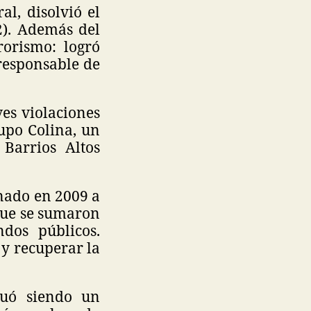
l, disolvió el
2). Además del
rorismo: logró
responsable de
es violaciones
upo Colina, un
Barrios Altos
enado en 2009 a
 que se sumaron
dos públicos.
 y recuperar la
nuó siendo un