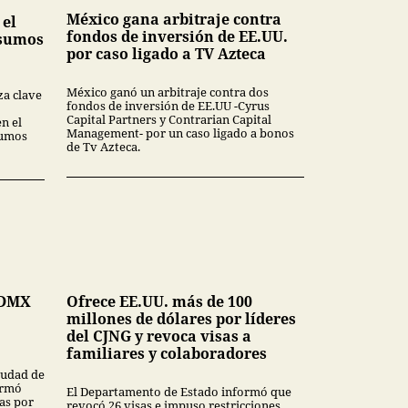
México gana arbitraje contra
 el
fondos de inversión de EE.UU.
nsumos
por caso ligado a TV Azteca
México ganó un arbitraje contra dos
za clave
fondos de inversión de EE.UU -Cyrus
Capital Partners y Contrarian Capital
en el
Management- por un caso ligado a bonos
sumos
de Tv Azteca.
CDMX
Ofrece EE.UU. más de 100
millones de dólares por líderes
del CJNG y revoca visas a
familiares y colaboradores
Ciudad de
ormó
El Departamento de Estado informó que
as por
revocó 26 visas e impuso restricciones