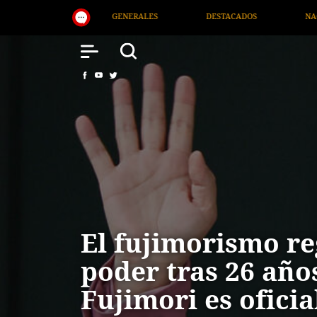
DESTACADOS
NACIONAL
SALUD
IN
El fujimorismo re
poder tras 26 año
Fujimori es ofici