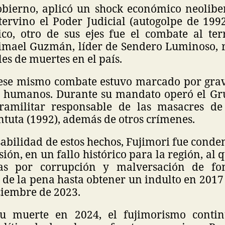
bierno, aplicó un shock económico neolibera
tervino el Poder Judicial (autogolpe de 199
o, otro de sus ejes fue el combate al ter
imael Guzmán, líder de Sendero Luminoso, 
es de muertes en el país.
ese mismo combate estuvo marcado por grav
s humanos. Durante su mandato operó el Gr
ramilitar responsable de las masacres de 
ntuta (1992), además de otros crímenes.
abilidad de estos hechos, Fujimori fue cond
sión, en un fallo histórico para la región, al
as por corrupción y malversación de fon
de la pena hasta obtener un indulto en 2017
ciembre de 2023.
u muerte en 2024, el fujimorismo conti