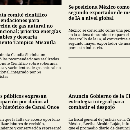
Se posiciona México como
segundo exportador de i
ta comité científico
de IA a nivel global
endaciones para
cción de gas natural no
México se consolidó como una pie
ncional; prioriza energías
en la cadena de suministro para el
ables y descarta
desarrollo de la IA, al convertirse 
iento Tampico-Misantla
segundo mayor exportador de in
para esta industria.
identa Claudia Sheinbaum
ó las recomendaciones realizadas
Comité Científico sobre soberanía
ica y yacimientos de gas natural no
ional, integrado por 54
istas
s públicos expresan
Anuncia Gobierno de la 
upación por daños al
estrategia integral para
o histórico de Canal Once
combatir el despojo
on que la falta de acceso oportuno
La fiscal general de Justicia de la 
lizar labores de revisión,
México, Bertha Alcalde Luján, inf
miento y conservación representó
que el promedio diario de denunci