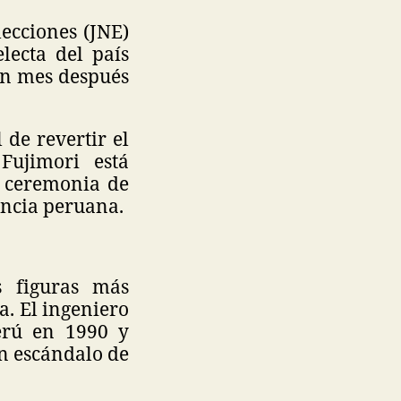
ecciones (JNE)
lecta del país
 un mes después
 de revertir el
Fujimori está
a ceremonia de
encia peruana.
s figuras más
a. El ingeniero
erú en 1990 y
n escándalo de