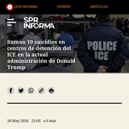
TE INFORMA
OPINIÓN
ARTÍCULOS
ARTE / ENT
Suman 10 suicidios en
centros de detención del
ICE en la actual
administración de Donald
Trump
28 May 2026
21:05
6 min