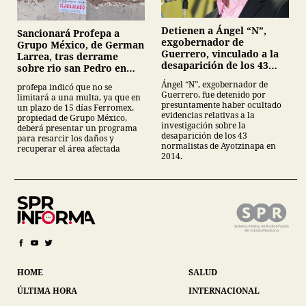
Detienen a Ángel “N”,
Sancionará Profepa a
exgobernador de
Grupo México, de German
Guerrero, vinculado a la
Larrea, tras derrame
desaparición de los 43
sobre rio san Pedro en
normalistas de
Sonora
Ángel “N”, exgobernador de
profepa indicó que no se
Ayotzinapa
Guerrero, fue detenido por
limitará a una multa, ya que en
presuntamente haber ocultado
un plazo de 15 días Ferromex,
evidencias relativas a la
propiedad de Grupo México,
investigación sobre la
deberá presentar un programa
desaparición de los 43
para resarcir los daños y
normalistas de Ayotzinapa en
recuperar el área afectada
2014.
HOME
SALUD
ÚLTIMA HORA
INTERNACIONAL