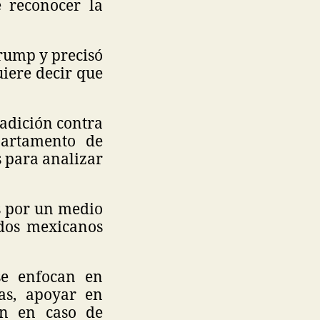
 reconocer la
rump y precisó
uiere decir que
radición contra
partamento de
s para analizar
s por un medio
ados mexicanos
se enfocan en
as, apoyar en
ón en caso de