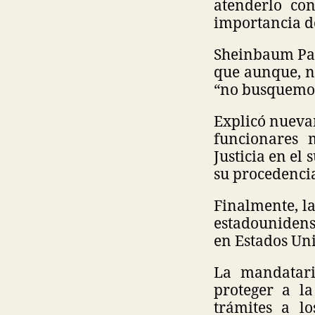
atenderlo co
importancia de
Sheinbaum Par
que aunque, no
“no busquemos
Explicó nuevam
funcionares 
Justicia en el
su procedenci
Finalmente, l
estadounidens
en Estados Uni
La mandatari
proteger a l
trámites a l