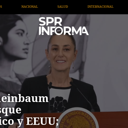
SALUD
INTERNACIONAL
TV MIGRANTE INFORMA
Sheinbaum
sque
ico y EEUU;