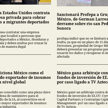
a Estados Unidos contrata
Sancionará Profepa a Gr
sa privada para cobrar
México, de German Larrea
s a migrantes deportados
derrame sobre rio san Pe
Sonora
nea contratar una empresa
 que localicé a personas que
profepa indicó que no se limitará 
deportados a México, Honduras y
multa, ya que en un plazo de 15 dí
la y deben multas por cruzar la
Ferromex, propiedad de Grupo Mé
a de manera ilegal
deberá presentar un programa pa
resarcir los daños y recuperar el á
afectada
siciona México como el
México gana arbitraje con
do exportador de insumos
fondos de inversión de EE
a nivel global
por caso ligado a TV Aztec
se consolidó como una pieza clave
México ganó un arbitraje contra d
dena de suministro para el
fondos de inversión de EE.UU -Cyr
lo de la IA, al convertirse en el
Capital Partners y Contrarian Capi
 mayor exportador de insumos
Management- por un caso ligado a
a industria.
de Tv Azteca.