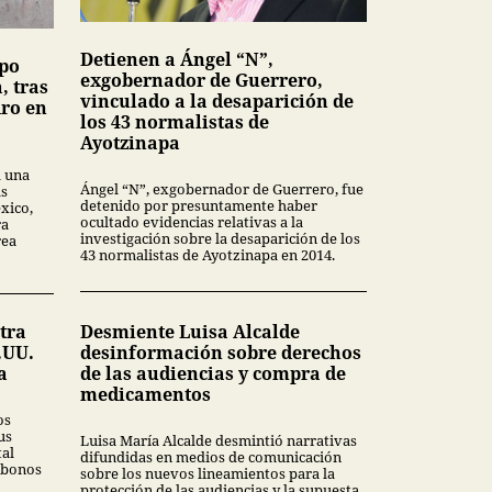
Detienen a Ángel “N”,
upo
exgobernador de Guerrero,
, tras
vinculado a la desaparición de
dro en
los 43 normalistas de
Ayotzinapa
a una
Ángel “N”, exgobernador de Guerrero, fue
as
detenido por presuntamente haber
xico,
ocultado evidencias relativas a la
ra
investigación sobre la desaparición de los
rea
43 normalistas de Ayotzinapa en 2014.
tra
Desmiente Luisa Alcalde
.UU.
desinformación sobre derechos
a
de las audiencias y compra de
medicamentos
os
us
Luisa María Alcalde desmintió narrativas
tal
difundidas en medios de comunicación
 bonos
sobre los nuevos lineamientos para la
protección de las audiencias y la supuesta