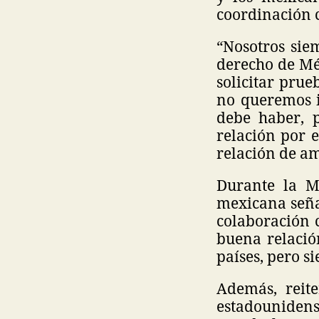
coordinación c
“Nosotros sie
derecho de Mé
solicitar pru
no queremos i
debe haber, 
relación por e
relación de am
Durante la M
mexicana seña
colaboración 
buena relació
países, pero s
Además, reit
estadouniden