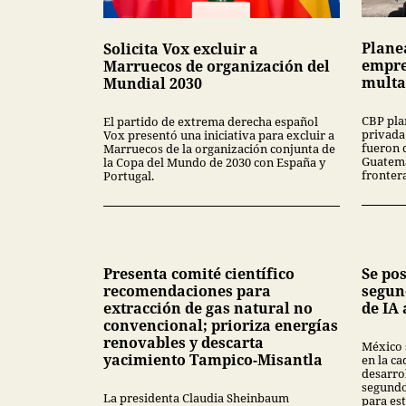
Plane
Solicita Vox excluir a
empre
Marruecos de organización del
multa
Mundial 2030
CBP pla
El partido de extrema derecha español
privada
Vox presentó una iniciativa para excluir a
fueron 
Marruecos de la organización conjunta de
Guatema
la Copa del Mundo de 2030 con España y
fronter
Portugal.
Presenta comité científico
Se po
recomendaciones para
segun
extracción de gas natural no
de IA 
convencional; prioriza energías
renovables y descarta
México 
yacimiento Tampico-Misantla
en la ca
desarrol
segundo
La presidenta Claudia Sheinbaum
para est