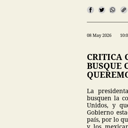
08 May 2026
10:
CRITICA
BUSQUE 
QUEREMO
La president
busquen la co
Unidos, y qu
Gobierno esta
país, por lo q
y los mexica