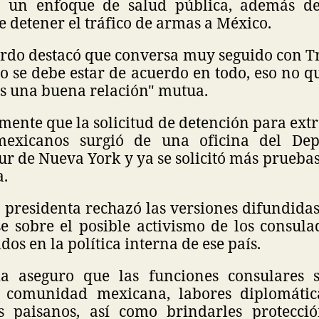
n un enfoque de salud pública, además de
 detener el tráfico de armas a México.
do destacó que conversa muy seguido con T
 se debe estar de acuerdo en todo, eso no q
 una buena relación" mutua.
ente que la solicitud de detención para ext
mexicanos surgió de una oficina del De
 sur de Nueva York y ya se solicitó más prueba
a.
a presidenta rechazó las versiones difundida
e sobre el posible activismo de los consul
dos en la política interna de ese país.
a aseguro que las funciones consulares 
a comunidad mexicana, labores diplomátic
os paisanos, así como brindarles protecci