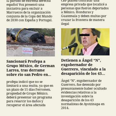
CBP planea contratar una
El partido de extrema derecha
empresa privada que localicé a
español Vox presentó una
personas que fueron deportados
iniciativa para excluir a
a México, Honduras y
Marruecos de la organización
Guatemala y deben multas por
conjunta de la Copa del Mundo
cruzar la frontera de manera
de 2030 con España y Portugal.
ilegal
Detienen a Ángel “N”,
Sancionará Profepa a
exgobernador de
Grupo México, de German
Guerrero, vinculado a la
Larrea, tras derrame
desaparición de los 43
sobre rio san Pedro en
normalistas de
Sonora
Ángel “N”, exgobernador de
profepa indicó que no se
Ayotzinapa
Guerrero, fue detenido por
limitará a una multa, ya que en
presuntamente haber ocultado
un plazo de 15 días Ferromex,
evidencias relativas a la
propiedad de Grupo México,
investigación sobre la
deberá presentar un programa
desaparición de los 43
para resarcir los daños y
normalistas de Ayotzinapa en
recuperar el área afectada
2014.