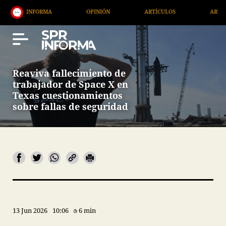
ORMA
OPINIÓN
ARTÍCULOS
ARTE / ENTRETENI
Reaviva fallecimiento de
trabajador de Space X en
Texas cuestionamientos
sobre fallas de seguridad
13 Jun 2026
10:06
6 min