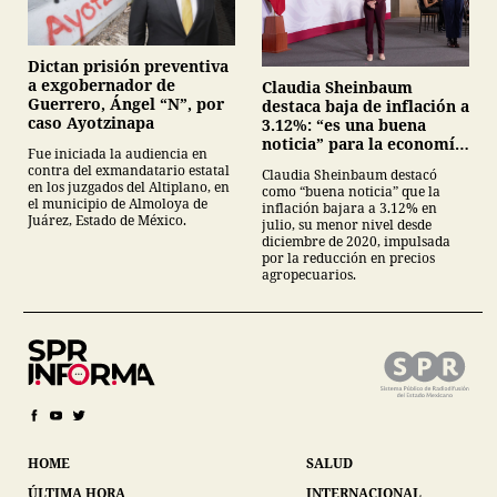
Dictan prisión preventiva
a exgobernador de
Claudia Sheinbaum
Guerrero, Ángel “N”, por
destaca baja de inflación a
caso Ayotzinapa
3.12%: “es una buena
noticia” para la economía
Fue iniciada la audiencia en
mexicana
contra del exmandatario estatal
Claudia Sheinbaum destacó
en los juzgados del Altiplano, en
como “buena noticia” que la
el municipio de Almoloya de
inflación bajara a 3.12% en
Juárez, Estado de México.
julio, su menor nivel desde
diciembre de 2020, impulsada
por la reducción en precios
agropecuarios.
HOME
SALUD
ÚLTIMA HORA
INTERNACIONAL