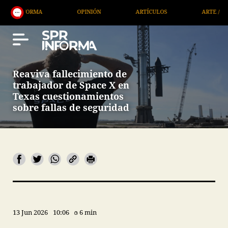
A
OPINIÓN
ARTÍCULOS
ARTE / ENTRETENIMIE
Reaviva fallecimiento de
trabajador de Space X en
Texas cuestionamientos
sobre fallas de seguridad
13 Jun 2026
10:06
6 min