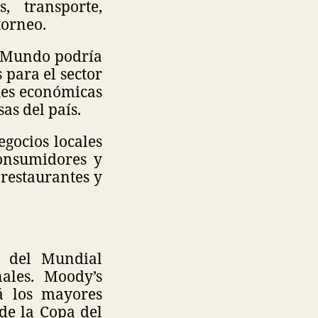
, transporte,
torneo.
l Mundo podría
 para el sector
des económicas
s del país.
gocios locales
onsumidores y
 restaurantes y
o del Mundial
ales. Moody’s
á los mayores
 de la Copa del