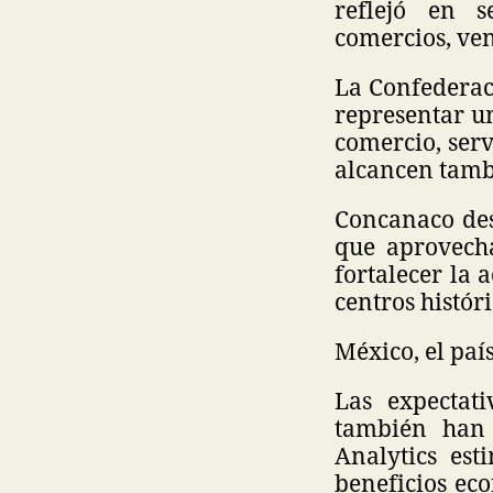
reflejó en s
comercios, ven
La Confederac
representar un
comercio, ser
alcancen tamb
Concanaco des
que aprovech
fortalecer la 
centros históri
México, el paí
Las expectat
también han 
Analytics es
beneficios eco