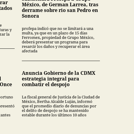
rar
México, de German Larrea, tras
tados
derrame sobre rio san Pedro en
Sonora
e
profepa indicó que no se limitará a una
uras y
multa, ya que en un plazo de 15 días
ar la
Ferromex, propiedad de Grupo México,
deberá presentar un programa para
resarcir los daños y recuperar el área
afectada
Anuncia Gobierno de la CDMX
l
estrategia integral para
 Once
combatir el despojo
oportuno
La fiscal general de Justicia de la Ciudad de
México, Bertha Alcalde Luján, informó
presentó
que el promedio diario de denuncias por
el delito de despojo se ha mantenido
tantes
estable durante los últimos 10 años