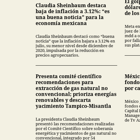
El gol
Claudia Sheinbaum destaca
dólar
baja de inflación a 3.12%: “es
de lo
una buena noticia” para la
economía mexicana
Meta en
juez de
mdd a o
Claudia Sheinbaum destacó como “buena
por fal
noticia” que la inflación bajara a 3.12% en
sus pla
julio, su menor nivel desde diciembre de
2020, impulsada por la reducción en
precios agropecuarios.
Presenta comité científico
Méxic
recomendaciones para
fondo
extracción de gas natural no
por ca
convencional; prioriza energías
renovables y descarta
México 
yacimiento Tampico-Misantla
fondos 
Capital 
Managem
La presidenta Claudia Sheinbaum
de Tv A
presentó las recomendaciones realizadas
por el Comité Científico sobre soberanía
energética y yacimientos de gas natural no
convencional, integrado por 54