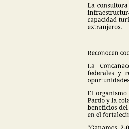
La consultora
infraestructu
capacidad turí
extranjeros.
Reconocen coo
La Concanaco
federales y r
oportunidades
El organismo 
Pardo y la co
beneficios de
en el fortalec
"Ganamos 2-0 