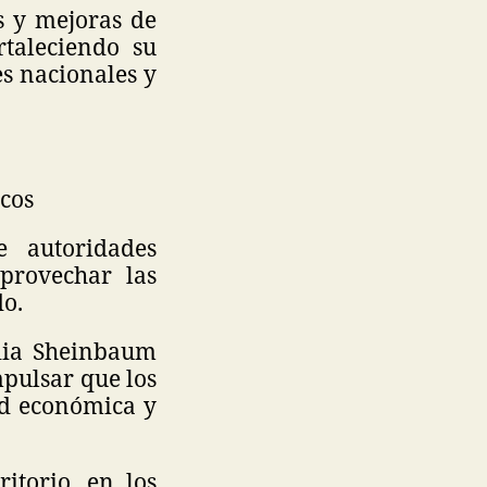
s y mejoras de
rtaleciendo su
es nacionales y
cos
e autoridades
aprovechar las
o.
udia Sheinbaum
pulsar que los
ad económica y
itorio, en los