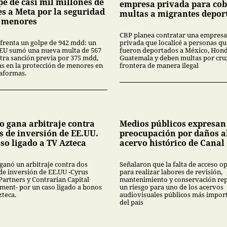
pe de casi mil millones de
empresa privada para cob
es a Meta por la seguridad
multas a migrantes depor
s menores
CBP planea contratar una empresa
frenta un golpe de 942 mdd: un
privada que localicé a personas qu
 EU sumó una nueva multa de 567
fueron deportados a México, Hond
tra sanción previa por 375 mdd,
Guatemala y deben multas por cruz
las en la protección de menores en
frontera de manera ilegal
taformas.
o gana arbitraje contra
Medios públicos expresan
s de inversión de EE.UU.
preocupación por daños a
so ligado a TV Azteca
acervo histórico de Canal
ganó un arbitraje contra dos
Señalaron que la falta de acceso 
de inversión de EE.UU -Cyrus
para realizar labores de revisión,
Partners y Contrarian Capital
mantenimiento y conservación re
ent- por un caso ligado a bonos
un riesgo para uno de los acervos
zteca.
audiovisuales públicos más impor
del país