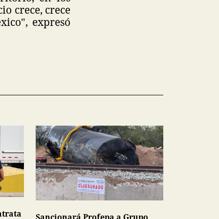
io crece, crece
ico", expresó
ntrata
Sancionará Profepa a Grupo