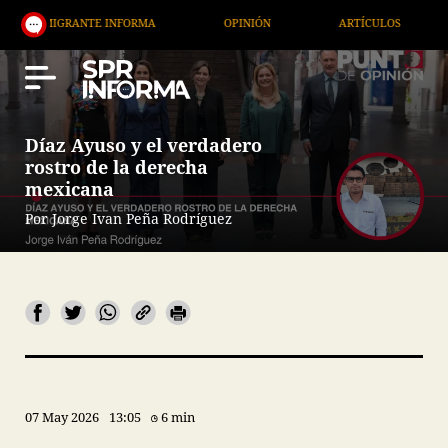
ANTE INFORMA
OPINIÓN
ARTÍCULOS
ARTE / E
Díaz Ayuso y el verdadero
rostro de la derecha
mexicana
Por Jorge Ivan Peña Rodríguez
07 May 2026
13:05
6 min