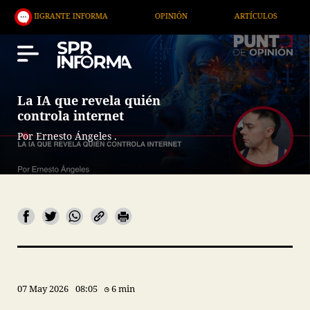
NTE INFORMA
OPINIÓN
ARTÍCULOS
ARTE / EN
La IA que revela quién
controla internet
Por Ernesto Ángeles .
07 May 2026
08:05
6 min