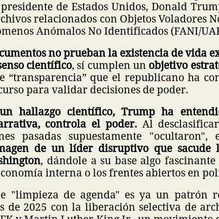
 presidente de Estados Unidos, Donald Tr
chivos relacionados con Objetos Voladores N
ómenos Anómalos No Identificados (FANI/UA
cumentos no prueban la existencia de vida ex
senso científico
, sí cumplen un
objetivo estra
de “transparencia” que el republicano ha co
scurso para validar decisiones de poder.
un hallazgo científico, Trump ha entend
arrativa, controla el poder.
Al desclasifica
ones pasadas supuestamente "ocultaron",
magen de un líder disruptivo que sacude l
shington
, dándole a su base algo fascinante
economía interna o los frentes abiertos en polí
de "limpieza de agenda" es ya un patrón r
s de 2025 con la liberación selectiva de arc
JFK y Martin Luther King Jr
.
, un movimiento q