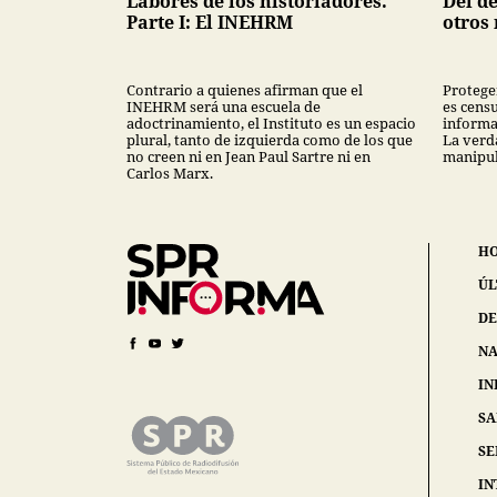
Labores de los historiadores.
Del de
Parte I: El INEHRM
otros
Contrario a quienes afirman que el
Protege
INEHRM será una escuela de
es censu
adoctrinamiento, el Instituto es un espacio
informa
plural, tanto de izquierda como de los que
La verd
no creen ni en Jean Paul Sartre ni en
manipul
Carlos Marx.
H
ÚL
DE
NA
IN
S
SE
IN