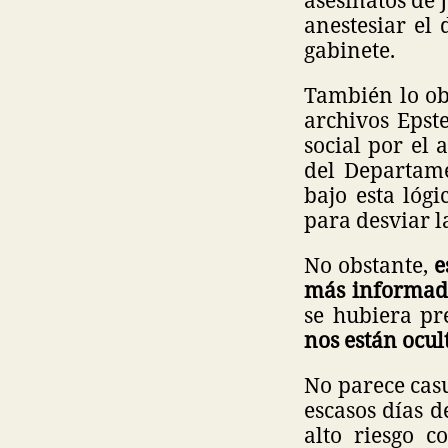
anestesiar el
gabinete.
También lo ob
archivos Epst
social por el 
del Departam
bajo esta lóg
para desviar l
No obstante,
e
más informad
se hubiera pr
nos están ocul
No parece casu
escasos días 
alto riesgo c