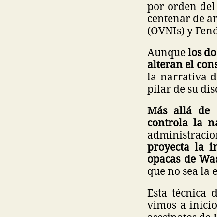
por orden del
centenar de ar
(OVNIs) y Fen
Aunque
los do
alteran el con
la narrativa 
pilar de su di
Más allá de 
controla la n
administraci
proyecta la i
opacas de Wa
que no sea la 
Esta técnica 
vimos a inicio
asesinatos de 