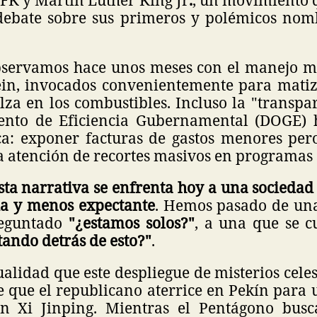
 debate sobre sus primeros y polémicos no
servamos hace unos meses con el manejo me
ein, invocados convenientemente para matiz
alza en los combustibles. Incluso la "transpa
ento de Eficiencia Gubernamental (DOGE) 
ica: exponer facturas de gastos menores per
a atención de recortes masivos en programas 
sta narrativa se enfrenta hoy a una sociedad
a y menos expectante
. Hemos pasado de un
eguntado
"¿estamos solos?"
, a una que se 
tando detrás de esto?"
.
alidad que este despliegue de misterios celes
de que el republicano aterrice en Pekín para
on Xi Jinping. Mientras el Pentágono bus