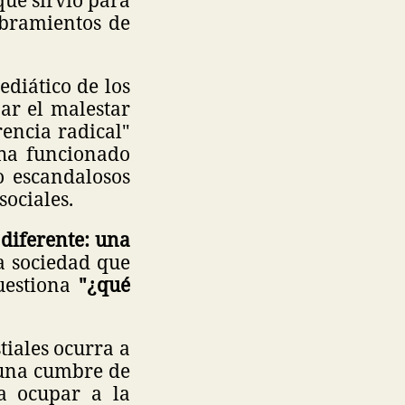
mbramientos de
diático de los
ar el malestar
rencia radical"
ha funcionado
o escandalosos
sociales.
 diferente: una
a sociedad que
cuestiona
"¿qué
tiales ocurra a
 una cumbre de
ca ocupar a la