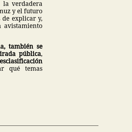
, la verdadera
muz y el futuro
de explicar y,
n avistamiento
a, también se
irada pública
,
sclasificación
rar qué temas