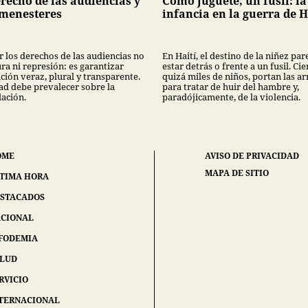
recho de las audiencias y
Como juguete, un fusil: la
 menesteres
infancia en la guerra de H
r los derechos de las audiencias no
En Haití, el destino de la niñez par
ra ni represión: es garantizar
estar detrás o frente a un fusil. Cie
ción veraz, plural y transparente.
quizá miles de niños, portan las a
ad debe prevalecer sobre la
para tratar de huir del hambre y,
ación.
paradójicamente, de la violencia.
OME
AVISO DE PRIVACIDAD
MAPA DE SITIO
TIMA HORA
STACADOS
CIONAL
FODEMIA
ALUD
RVICIO
TERNACIONAL