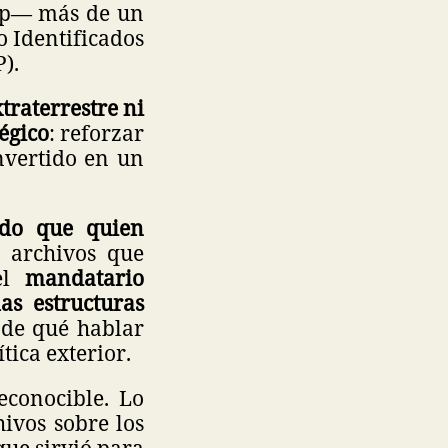
ump— más de un
o Identificados
P).
traterrestre ni
tégico
: reforzar
nvertido en un
ido que quien
r archivos que
 el
mandatario
as estructuras
 de qué hablar
tica exterior.
econocible. Lo
hivos sobre los
ue sirvió para