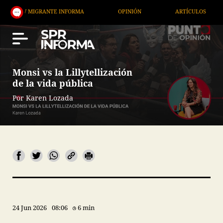
GRANTE INFORMA
OPINIÓN
ARTÍCULOS
ARTE /
Monsi vs la Lillytellización
de la vida pública
Por Karen Lozada
24 Jun 2026
08:06
6 min