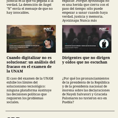
justicia es la que va pegada a la
explicar. Porque Ayotzinapa no
verdad. La detención de Ángel
es una herida que cierra con el
“N” envía el mensaje de que no
paso del tiempo: sólo puede
hay intocables.
empezar a sanar cuando haya
verdad, justicia y memoria.
Ayotzinapa Nunca más
Cuando digitalizar no es
Dirigentes que no dirigen
solucionar: un análisis del
y oídos que no escuchan
fracaso en el examen de
la UNAM
El caso del examen de la UNAM
¿Por qué los pronunciamientos
exhibe los límites del
de la presidenta de la República
solucionismo tecnológico:
y de la presidenta nacional de
ninguna plataforma sustituye
morena sobre las declaraciones
las decisiones políticas que
de Nayeli Salvatori y Graciela
requieren los problemas
Palomares no tuvieron eco en
sociales.
Puebla?