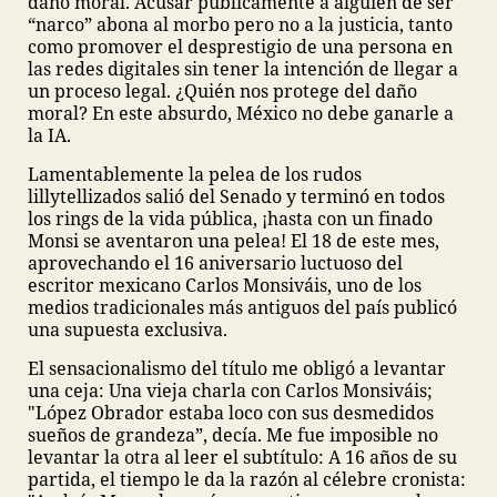
daño moral. Acusar públicamente a alguien de ser
“narco” abona al morbo pero no a la justicia, tanto
como promover el desprestigio de una persona en
las redes digitales sin tener la intención de llegar a
un proceso legal. ¿Quién nos protege del daño
moral? En este absurdo, México no debe ganarle a
la IA.
Lamentablemente la pelea de los rudos
lillytellizados salió del Senado y terminó en todos
los rings de la vida pública, ¡hasta con un finado
Monsi se aventaron una pelea! El 18 de este mes,
aprovechando el 16 aniversario luctuoso del
escritor mexicano Carlos Monsiváis, uno de los
medios tradicionales más antiguos del país publicó
una supuesta exclusiva.
El sensacionalismo del título me obligó a levantar
una ceja: Una vieja charla con Carlos Monsiváis;
"López Obrador estaba loco con sus desmedidos
sueños de grandeza”, decía. Me fue imposible no
levantar la otra al leer el subtítulo: A 16 años de su
partida, el tiempo le da la razón al célebre cronista: