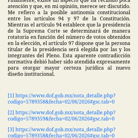
Finalmente, existe un aspecto que ha recibido poca
atención y que, en mi opinión, merece ser discutido.
Me refiero a la posible antinomia constitucional
entre los artículos 94 y 97 de la Constitución.
Mientras el artículo 94 establece que la presidencia
de la Suprema Corte se determinará de manera
rotatoria en función del número de votos obtenidos
en la elección, el artículo 97 dispone que la persona
titular de la presidencia será elegida por las y los
integrantes del Pleno. Esta aparente contradicción
normativa debió haber sido atendida expresamente
para otorgar mayor certeza jurídica al nuevo
diseño institucional.
[1]
https://www.dof.gob.mx/nota_detalle.php?
codigo=5789358&fecha=02/06/2026#gsc.tab=0
[2]
https://www.dof.gob.mx/nota_detalle.php?
codigo=5789359&fecha=02/06/2026#gsc.tab=0
[3]
https://www.dof.gob.mx/nota_detalle.php?
codigo=5789358&fecha=02/06/2026#gsc.tab=0