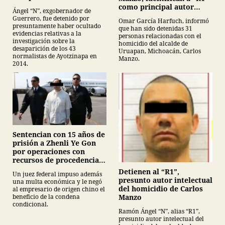
normalistas de
como principal autor
Ángel “N”, exgobernador de
Ayotzinapa
intelectual
Guerrero, fue detenido por
Omar García Harfuch, informó
presuntamente haber ocultado
que han sido detenidas 31
evidencias relativas a la
personas relacionadas con el
investigación sobre la
homicidio del alcalde de
desaparición de los 43
Uruapan, Michoacán, Carlos
normalistas de Ayotzinapa en
Manzo.
2014.
Sentencian con 15 años de
prisión a Zhenli Ye Gon
por operaciones con
recursos de procedencia
ilícita
Detienen al “R1”,
Un juez federal impuso además
presunto autor intelectual
una multa económica y le negó
del homicidio de Carlos
al empresario de origen chino el
Manzo
beneficio de la condena
condicional.
Ramón Ángel “N”, alias “R1”,
presunto autor intelectual del