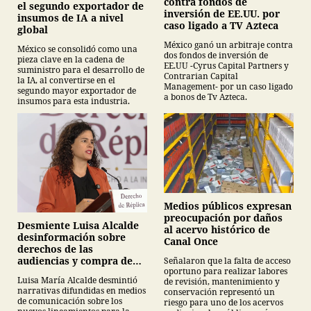
contra fondos de
el segundo exportador de
inversión de EE.UU. por
insumos de IA a nivel
caso ligado a TV Azteca
global
México ganó un arbitraje contra
México se consolidó como una
dos fondos de inversión de
pieza clave en la cadena de
EE.UU -Cyrus Capital Partners y
suministro para el desarrollo de
Contrarian Capital
la IA, al convertirse en el
Management- por un caso ligado
segundo mayor exportador de
a bonos de Tv Azteca.
insumos para esta industria.
Medios públicos expresan
preocupación por daños
Desmiente Luisa Alcalde
al acervo histórico de
desinformación sobre
Canal Once
derechos de las
audiencias y compra de
Señalaron que la falta de acceso
oportuno para realizar labores
medicamentos
Luisa María Alcalde desmintió
de revisión, mantenimiento y
narrativas difundidas en medios
conservación representó un
de comunicación sobre los
riesgo para uno de los acervos