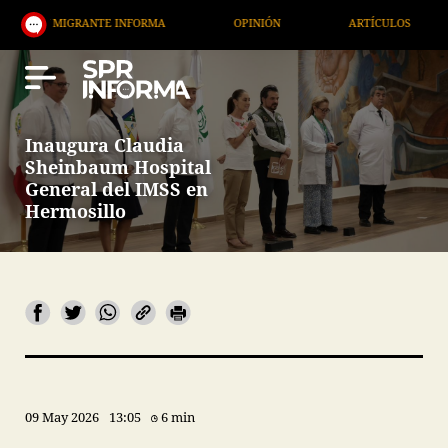
TE INFORMA
OPINIÓN
ARTÍCULOS
ARTE / ENT
Inaugura Claudia
Sheinbaum Hospital
General del IMSS en
Hermosillo
09 May 2026
13:05
6 min