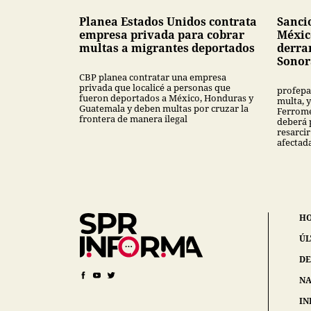
Planea Estados Unidos contrata
Sanci
empresa privada para cobrar
Méxic
multas a migrantes deportados
derra
Sonor
CBP planea contratar una empresa
privada que localicé a personas que
profepa
fueron deportados a México, Honduras y
multa, y
Guatemala y deben multas por cruzar la
Ferrome
frontera de manera ilegal
deberá 
resarcir
afectad
H
ÚL
DE
NA
IN