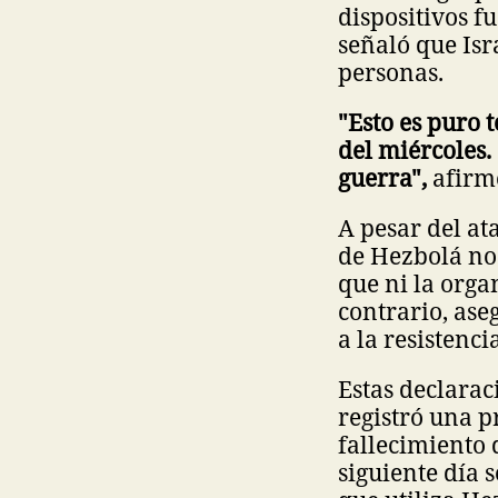
dispositivos f
señaló que Is
personas.
"Esto es puro
del miércoles.
guerra",
afirmó
A pesar del at
de Hezbolá no 
que ni la orga
contrario, ase
a la resistenc
Estas declarac
registró una p
fallecimiento 
siguiente día 