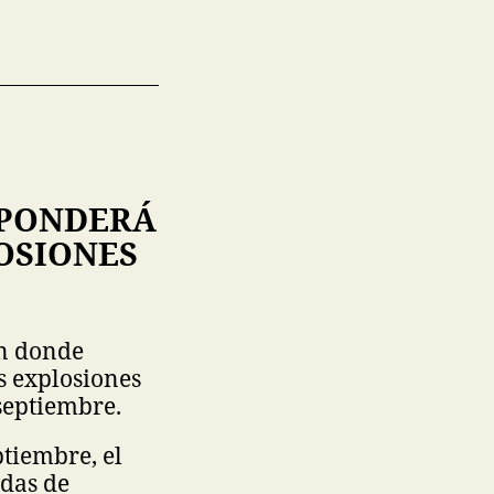
SPONDERÁ
OSIONES
en donde
s explosiones
 septiembre.
ptiembre, el
adas de