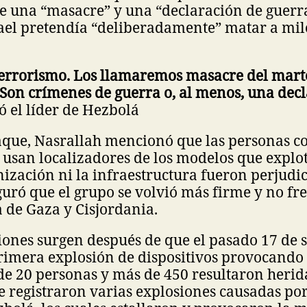
ue una “masacre” y una “declaración de guerr
rael pretendía “deliberadamente” matar a mil
 terrorismo. Los llamaremos masacre del mart
 Son crímenes de guerra o, al menos, una dec
 el líder de Hezbolá
aque, Nasrallah mencionó que las personas co
usan localizadores de los modelos que explot
nización ni la infraestructura fueron perjudic
guró que el grupo se volvió más firme y no f
ia de Gaza y Cisjordania.
iones surgen después de que el pasado 17 de 
rimera explosión de dispositivos provocando
de 20 personas y más de 450 resultaron herid
se registraron varias explosiones causadas por