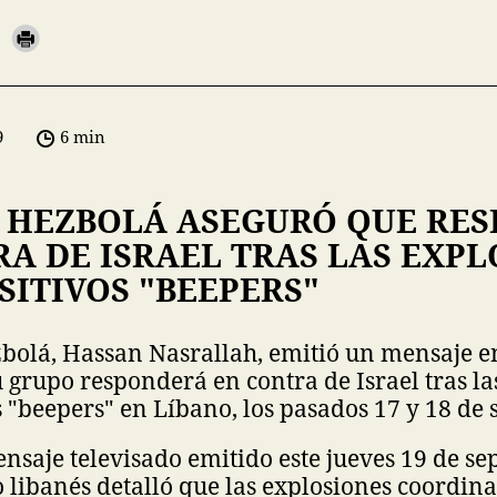
9
6 min
E HEZBOLÁ ASEGURÓ QUE RE
A DE ISRAEL TRAS LAS EXPL
SITIVOS "BEEPERS"
zbolá, Hassan Nasrallah, emitió un mensaje 
 grupo responderá en contra de Israel tras la
s "beepers" en Líbano, los pasados 17 y 18 de
saje televisado emitido este jueves 19 de se
o libanés detalló que las explosiones coordin