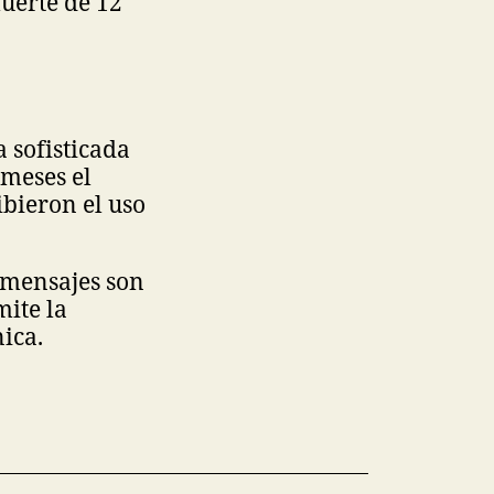
muerte de 12
a sofisticada
 meses el
ibieron el uso
s mensajes son
mite la
ica.