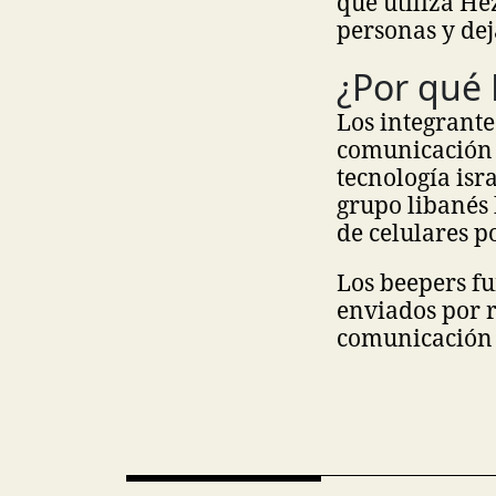
que utiliza He
personas y dej
¿Por qué 
Los integrant
comunicación d
tecnología isr
grupo libanés 
de celulares po
Los beepers fu
enviados por r
comunicación 