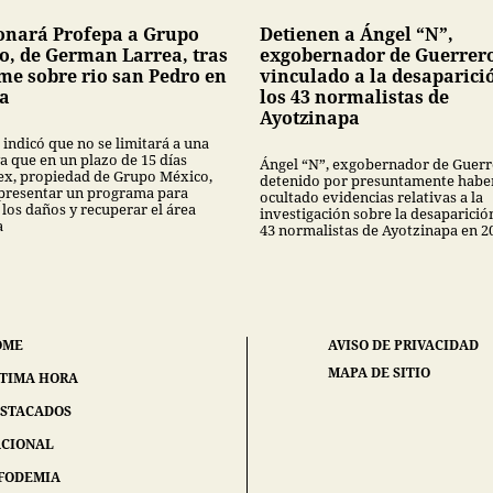
onará Profepa a Grupo
Detienen a Ángel “N”,
o, de German Larrea, tras
exgobernador de Guerrer
me sobre rio san Pedro en
vinculado a la desaparici
a
los 43 normalistas de
Ayotzinapa
 indicó que no se limitará a una
a que en un plazo de 15 días
Ángel “N”, exgobernador de Guerr
x, propiedad de Grupo México,
detenido por presuntamente habe
presentar un programa para
ocultado evidencias relativas a la
 los daños y recuperar el área
investigación sobre la desaparició
a
43 normalistas de Ayotzinapa en 2
OME
AVISO DE PRIVACIDAD
MAPA DE SITIO
TIMA HORA
STACADOS
CIONAL
FODEMIA