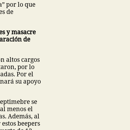
a” por lo que
es de
es y masacre
laración de
n altos cargos
aron, por lo
adas. Por el
renará su apoyo
septimebre se
 al menos el
as. Además, al
 estos beepers