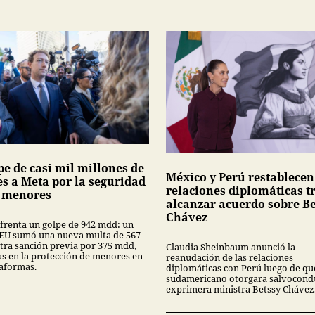
pe de casi mil millones de
México y Perú restablecen
es a Meta por la seguridad
relaciones diplomáticas t
s menores
alcanzar acuerdo sobre Be
Chávez
frenta un golpe de 942 mdd: un
 EU sumó una nueva multa de 567
tra sanción previa por 375 mdd,
Claudia Sheinbaum anunció la
las en la protección de menores en
reanudación de las relaciones
taformas.
diplomáticas con Perú luego de que
sudamericano otorgara salvocondu
exprimera ministra Betssy Chávez