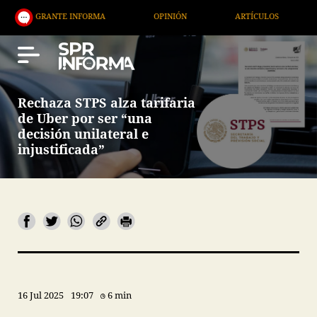
GRANTE INFORMA
OPINIÓN
ARTÍCULOS
ARTE /
Rechaza STPS alza tarifaria
de Uber por ser “una
decisión unilateral e
injustificada”
16 Jul 2025
19:07
6 min