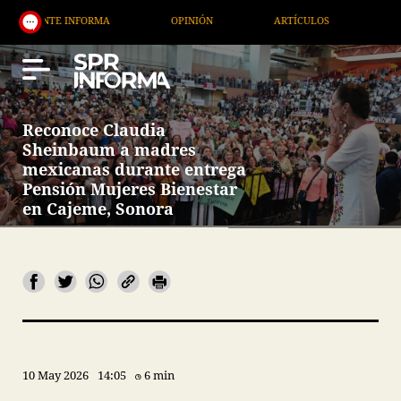
 INFORMA
OPINIÓN
ARTÍCULOS
ARTE / ENTRE
Reconoce Claudia
Sheinbaum a madres
mexicanas durante entrega
Pensión Mujeres Bienestar
en Cajeme, Sonora
10 May 2026
14:05
6 min