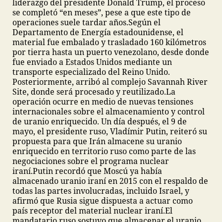
liderazgo del presidente Donald Trump, el proceso
se completó “en meses”, pese a que este tipo de
operaciones suele tardar años.
Según el
Departamento de Energía estadounidense, el
material fue embalado y trasladado 160 kilómetros
por tierra hasta un puerto venezolano, desde donde
fue enviado a Estados Unidos mediante un
transporte especializado del Reino Unido.
Posteriormente, arribó al complejo Savannah River
Site, donde será procesado y reutilizado.
La
operación ocurre en medio de nuevas tensiones
internacionales sobre el almacenamiento y control
de uranio enriquecido. Un día después, el 9 de
mayo, el presidente ruso, Vladímir Putin, reiteró su
propuesta para que Irán almacene su uranio
enriquecido en territorio ruso como parte de las
negociaciones sobre el programa nuclear
iraní.
Putin recordó que Moscú ya había
almacenado uranio iraní en 2015 con el respaldo de
todas las partes involucradas, incluido Israel, y
afirmó que Rusia sigue dispuesta a actuar como
país receptor del material nuclear iraní.
El
mandatario ruso sostuvo que almacenar el uranio