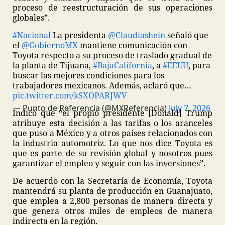
proceso de reestructuración de sus operaciones
globales”.
#Nacional
La presidenta
@Claudiashein
señaló que
el
@GobiernoMX
mantiene comunicación con
Toyota respecto a su proceso de traslado gradual de
la planta de Tijuana,
#BajaCalifornia
, a
#EEUU
, para
buscar las mejores condiciones para los
trabajadores mexicanos. Además, aclaró que…
pic.twitter.com/kSXOPARJWV
— Punto de Referencia (@MXReferencia)
July 7, 2026
Indicó que “el propio presidente [Donald] Trump
atribuye esta decisión a las tarifas o los aranceles
que puso a México y a otros países relacionados con
la industria automotriz. Lo que nos dice Toyota es
que es parte de su revisión global y nosotros pues
garantizar el empleo y seguir con las inversiones”.
De acuerdo con la Secretaría de Economía, Toyota
mantendrá su planta de producción en Guanajuato,
que emplea a 2,800 personas de manera directa y
que genera otros miles de empleos de manera
indirecta en la región.