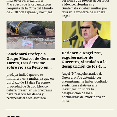
personas que fueron deportados
iniciativa para excluir a
a México, Honduras y
Marruecos de la organización
Guatemala y deben multas por
conjunta de la Copa del Mundo
cruzar la frontera de manera
de 2030 con España y Portugal.
ilegal
Detienen a Ángel “N”,
Sancionará Profepa a
exgobernador de
Grupo México, de German
Guerrero, vinculado a la
Larrea, tras derrame
desaparición de los 43
sobre rio san Pedro en
normalistas de
Sonora
Ángel “N”, exgobernador de
profepa indicó que no se
Ayotzinapa
Guerrero, fue detenido por
limitará a una multa, ya que en
presuntamente haber ocultado
un plazo de 15 días Ferromex,
evidencias relativas a la
propiedad de Grupo México,
investigación sobre la
deberá presentar un programa
desaparición de los 43
para resarcir los daños y
normalistas de Ayotzinapa en
recuperar el área afectada
2014.