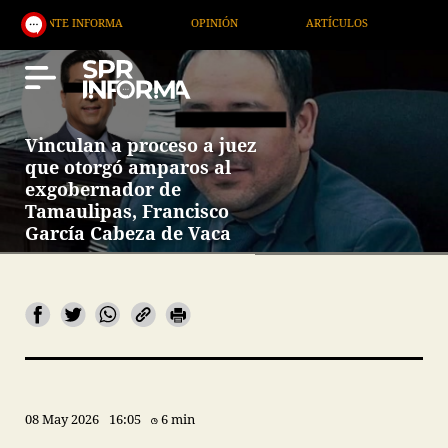
FORMA
OPINIÓN
ARTÍCULOS
ARTE / ENTRETENI
Vinculan a proceso a juez
que otorgó amparos al
exgobernador de
Tamaulipas, Francisco
García Cabeza de Vaca
08 May 2026
16:05
6 min