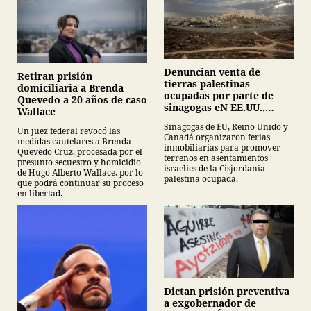
Denuncian venta de
Retiran prisión
tierras palestinas
domiciliaria a Brenda
ocupadas por parte de
Quevedo a 20 años de caso
sinagogas eN EE.UU.,
Wallace
Canadá y Gran Bretaña
Sinagogas de EU, Reino Unido y
Un juez federal revocó las
Canadá organizaron ferias
medidas cautelares a Brenda
inmobiliarias para promover
Quevedo Cruz, procesada por el
terrenos en asentamientos
presunto secuestro y homicidio
israelíes de la Cisjordania
de Hugo Alberto Wallace, por lo
palestina ocupada.
que podrá continuar su proceso
en libertad.
Dictan prisión preventiva
a exgobernador de