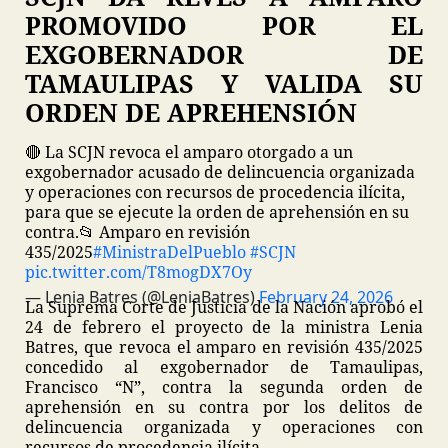
PROMOVIDO POR EL
EXGOBERNADOR DE
TAMAULIPAS Y VALIDA SU
ORDEN DE APREHENSIÓN
🔴 La SCJN revoca el amparo otorgado a un
exgobernador acusado de delincuencia organizada
y operaciones con recursos de procedencia ilícita,
para que se ejecute la orden de aprehensión en su
contra.
📂 Amparo en revisión
435/2025
#MinistraDelPueblo
#SCJN
pic.twitter.com/T8mogDX7Oy
— Lenia Batres (@LeniaBatres)
February 24, 2026
La Suprema Corte de Justicia de la Nación aprobó el
24 de febrero el proyecto de la ministra Lenia
Batres, que revoca el amparo en revisión 435/2025
concedido al exgobernador de Tamaulipas,
Francisco “N”, contra la segunda orden de
aprehensión en su contra por los delitos de
delincuencia organizada y operaciones con
recursos de procedencia ilícita