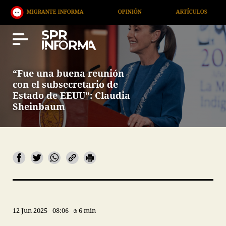
V MIGRANTE INFORMA
OPINIÓN
ARTÍCULOS
AR
“Fue una buena reunión
con el subsecretario de
Estado de EEUU”: Claudia
Sheinbaum
12 Jun 2025
08:06
6 min