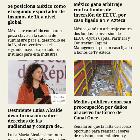
México gana arbitraje
Se posiciona México como
contra fondos de
el segundo exportador de
inversión de EE.UU. por
insumos de IA a nivel
caso ligado a TV Azteca
global
México ganó un arbitraje contra
México se consolidó como una
dos fondos de inversión de
pieza clave en la cadena de
EE.UU -Cyrus Capital Partners y
suministro para el desarrollo de
Contrarian Capital
la IA, al convertirse en el
Management- por un caso ligado
segundo mayor exportador de
a bonos de Tv Azteca.
insumos para esta industria.
Medios públicos expresan
preocupación por daños
Desmiente Luisa Alcalde
al acervo histórico de
desinformación sobre
Canal Once
derechos de las
audiencias y compra de
Señalaron que la falta de acceso
oportuno para realizar labores
medicamentos
Luisa María Alcalde desmintió
de revisión, mantenimiento y
narrativas difundidas en medios