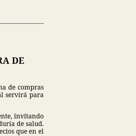
RA DE
ema de compras
l servirá para
ente, invitando
duría de salud.
cios que en el