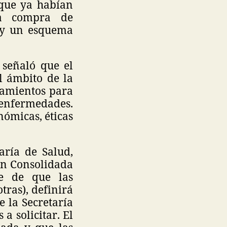
que ya habían
la compra de
n y un esquema
 señaló que el
l ámbito de la
atamientos para
enfermedades.
ómicas, éticas
aría de Salud,
ón Consolidada
e de que las
tras), definirá
e la Secretaría
a solicitar. El