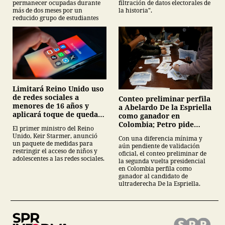
permanecer ocupadas durante
filtración de datos electorales de
más de dos meses por un
la historia".
reducido grupo de estudiantes
Limitará Reino Unido uso
de redes sociales a
Conteo preliminar perfila
menores de 16 años y
a Abelardo De la Espriella
aplicará toque de queda
como ganador en
digital a adolescentes
Colombia; Petro pide
El primer ministro del Reino
esperar escrutinio y
Unido, Keir Starmer, anunció
Con una diferencia mínima y
denuncia posibles
un paquete de medidas para
aún pendiente de validación
irregularidades
restringir el acceso de niños y
oficial, el conteo preliminar de
adolescentes a las redes sociales.
la segunda vuelta presidencial
en Colombia perfila como
ganador al candidato de
ultraderecha De la Espriella.