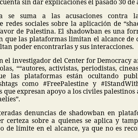
u cuenta sin dar explicaciones el pasado 30 de
a se suma a las acusaciones contra la
e redes sociales sobre la aplicación de “sh
favor de Palestina. El shadowban es una fo
n que las plataformas limitan el alcance de 
ultan poder encontrarlas y sus interacciones.
n el investigador del Center for Democracy 
olas, ““autores, activistas, periodistas, cinea
e las plataformas están ocultando publ
shtags como #FreePalestine y #IStandWithP
que expresan apoyo a los civiles palestinos
aelíes”.
iteradas denuncias de shadowban en plata
r certeza sobre a quienes se aplica y tamp
po de límite en el alcance, ya que no es rec