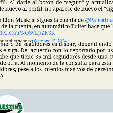
rfil. Al darle al botón de “seguir” y actualiz
 de nuevo al perfil, no aparece de nuevo el “s
de Elon Musk: si sigues la cuenta de
@Palestin
s de la cuenta, en automático Tuiter hace que l
itter.com/NOSvLpZK3K
onerohernandez)
October 15, 2024
mero de seguidores es dispar, dependiendo 
s e siga. De acuerdo con lo reportado por u
cibe que tiene 35 mil seguidores desde una c
de otra. Al momento de la consulta para esta 
idores, pese a los intentos masivos de person
a.