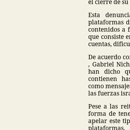
el cierre de s
Esta denunci
plataformas d
contenidos a 
que consiste e
cuentas, dific
De acuerdo co
, Gabriel Nich
han dicho qu
contienen ha
como mensajes 
las fuerzas isr
Pese a las re
forma de tene
apelar este ti
plataformas.