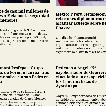
pe de casi mil millones de
México y Perú restablecen
es a Meta por la seguridad
relaciones diplomáticas t
s menores
alcanzar acuerdo sobre Be
Chávez
frenta un golpe de 942 mdd: un
 EU sumó una nueva multa de 567
tra sanción previa por 375 mdd,
Claudia Sheinbaum anunció la
las en la protección de menores en
reanudación de las relaciones
taformas.
diplomáticas con Perú luego de que
sudamericano otorgara salvocondu
exprimera ministra Betssy Chávez
onará Profepa a Grupo
Detienen a Ángel “N”,
o, de German Larrea, tras
exgobernador de Guerrer
me sobre rio san Pedro en
vinculado a la desaparici
a
los 43 normalistas de
Ayotzinapa
 indicó que no se limitará a una
a que en un plazo de 15 días
Ángel “N”, exgobernador de Guerr
x, propiedad de Grupo México,
detenido por presuntamente habe
presentar un programa para
ocultado evidencias relativas a la
 los daños y recuperar el área