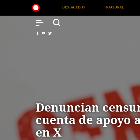
DESTACADOS
NACIONAL
SALUD
INTERNA
Denuncian censur
cuenta de apoyo a
en X