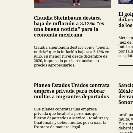
El gol
Claudia Sheinbaum destaca
dólar
baja de inflación a 3.12%: “es
de lo
una buena noticia” para la
economía mexicana
Meta en
juez de
mdd a o
Claudia Sheinbaum destacó como “buena
por fal
noticia” que la inflación bajara a 3.12% en
sus pla
julio, su menor nivel desde diciembre de
2020, impulsada por la reducción en
precios agropecuarios.
Planea Estados Unidos contrata
Sanci
empresa privada para cobrar
Méxic
multas a migrantes deportados
derra
Sonor
CBP planea contratar una empresa
privada que localicé a personas que
profepa
fueron deportados a México, Honduras y
multa, y
Guatemala y deben multas por cruzar la
Ferrome
frontera de manera ilegal
deberá 
resarcir