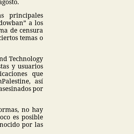
 agosto.
s principales
adowban” a los
rma de censura
ciertos temas o
and Technology
stas y usuarios
icaciones que
alestine, así
 asesinados por
formas, no hay
oco es posible
onocido por las