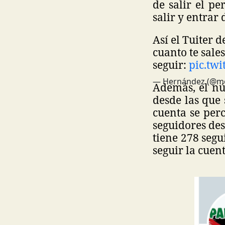
de salir el pe
salir y entrar
Así el Tuiter 
cuanto te sale
seguir:
pic.tw
— Hernández (@m
Además, el nú
desde las que 
cuenta se per
seguidores des
tiene 278 segu
seguir la cuent