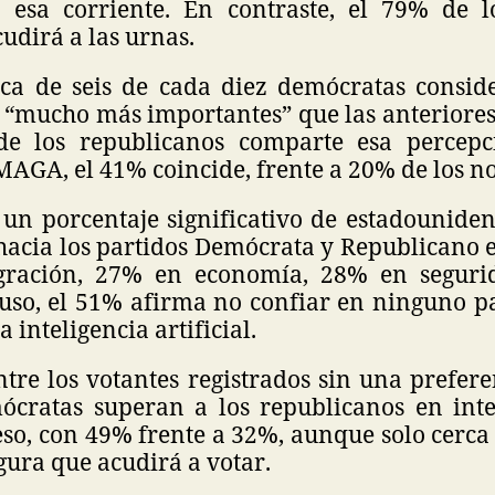
 esa corriente. En contraste, el 79% de 
udirá a las urnas.
ca de seis de cada diez demócratas consid
n “mucho más importantes” que las anteriores
de los republicanos comparte esa percepci
MAGA, el 41% coincide, frente a 20% de los 
 un porcentaje significativo de estadounide
hacia los partidos Demócrata y Republicano e
ración, 27% en economía, 28% en segur
cluso, el 51% afirma no confiar en ninguno p
a inteligencia artificial.
tre los votantes registrados sin una prefere
mócratas superan a los republicanos en int
so, con 49% frente a 32%, aunque solo cerca
gura que acudirá a votar.