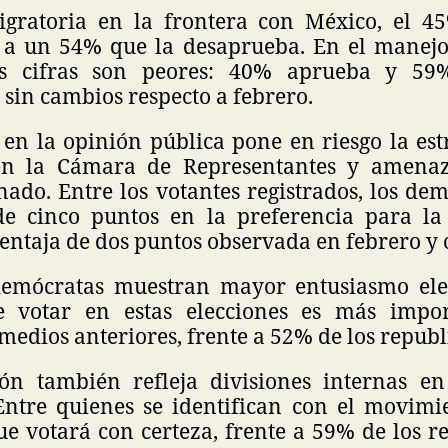
igratoria en la frontera con México, el 
e a un 54% que la desaprueba. En el manejo
as cifras son peores: 40% aprueba y 59
sin cambios respecto a febrero.
o en la opinión pública pone en riesgo la es
en la Cámara de Representantes y amena
nado. Entre los votantes registrados, los de
de cinco puntos en la preferencia para la
ventaja de dos puntos observada en febrero y 
demócratas muestran mayor entusiasmo elec
e votar en estas elecciones es más impo
medios anteriores, frente a 52% de los republ
ón también refleja divisiones internas en
Entre quienes se identifican con el movim
e votará con certeza, frente a 59% de los r