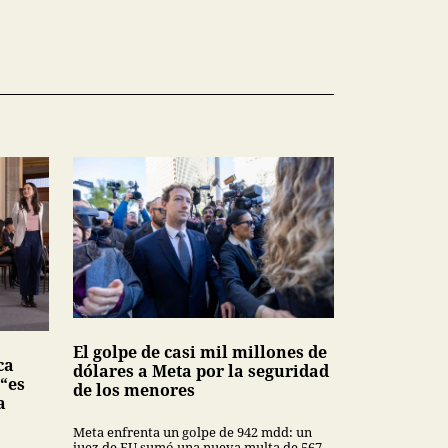
El golpe de casi mil millones de
ca
dólares a Meta por la seguridad
 “es
de los menores
a
Meta enfrenta un golpe de 942 mdd: un
juez de EU sumó una nueva multa de 567