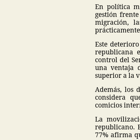
En política m
gestión frent
migración, l
prácticamente 
Este deterior
republicana 
control del Se
una ventaja 
superior a la 
Además, los 
considera qu
comicios inter
La movilizaci
republicano. 
77% afirma qu