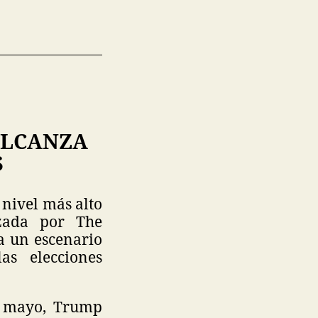
ALCANZA
S
 nivel más alto
izada por The
a un escenario
s elecciones
e mayo, Trump