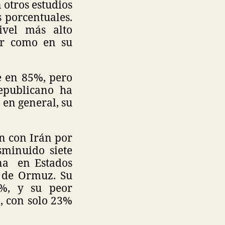
 otros estudios
s porcentuales.
ivel más alto
er como en su
e en 85%, pero
Republicano ha
en general, su
n con Irán por
sminuido siete
ina en Estados
o de Ormuz. Su
7%, y su peor
l, con solo 23%