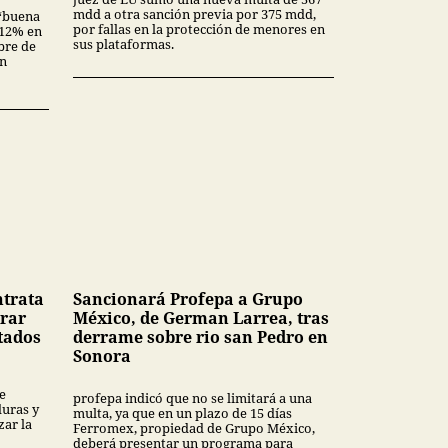
mdd a otra sanción previa por 375 mdd,
“buena
por fallas en la protección de menores en
3.12% en
sus plataformas.
bre de
en
ntrata
Sancionará Profepa a Grupo
rar
México, de German Larrea, tras
tados
derrame sobre rio san Pedro en
Sonora
e
profepa indicó que no se limitará a una
uras y
multa, ya que en un plazo de 15 días
ar la
Ferromex, propiedad de Grupo México,
deberá presentar un programa para