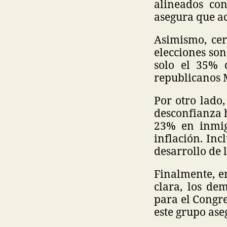
alineados con
asegura que ac
Asimismo, cer
elecciones so
solo el 35% 
republicanos 
Por otro lado,
desconfianza 
23% en inmig
inflación. In
desarrollo de l
Finalmente, en
clara, los de
para el Congre
este grupo ase