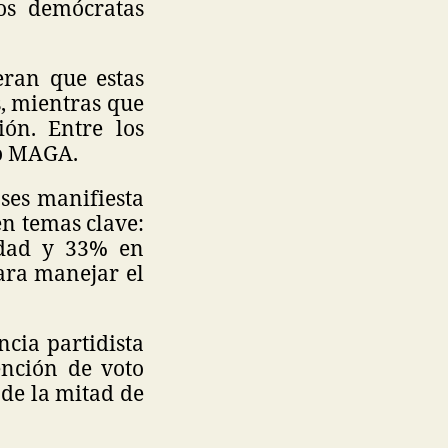
los demócratas
eran que estas
, mientras que
ón. Entre los
no MAGA.
nses manifiesta
n temas clave:
idad y 33% en
ara manejar el
ncia partidista
ención de voto
 de la mitad de