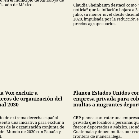
 Estado de México.
Claudia Sheinbaum destacó como 
noticia” que la inflación bajara a 
julio, su menor nivel desde diciem
2020, impulsada por la reducción 
precios agropecuarios.
ta Vox excluir a
Planea Estados Unidos co
ecos de organización del
empresa privada para cob
al 2030
multas a migrantes depor
ido de extrema derecha español
CBP planea contratar una empresa
entó una iniciativa para excluir a
privada que localicé a personas qu
os de la organización conjunta de
fueron deportados a México, Hond
 del Mundo de 2030 con España y
Guatemala y deben multas por cruz
l.
frontera de manera ilegal