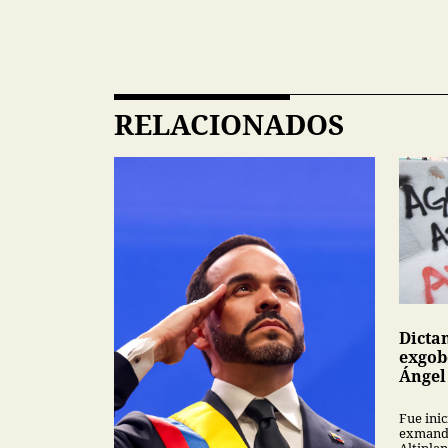
RELACIONADOS
Dicta
exgob
Ángel
Fue inic
exmanda
Altipla