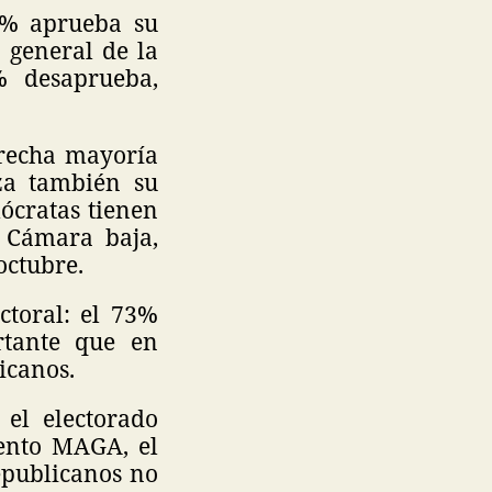
45% aprueba su
 general de la
% desaprueba,
trecha mayoría
za también su
mócratas tienen
 Cámara baja,
octubre.
toral: el 73%
rtante que en
icanos.
 el electorado
iento MAGA, el
epublicanos no