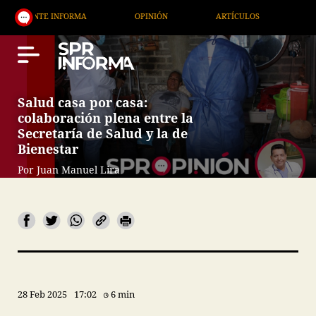
INFORMA
OPINIÓN
ARTÍCULOS
ARTE / ENTRET
Salud casa por casa:
colaboración plena entre la
Secretaría de Salud y la de
Bienestar
Por Juan Manuel Lira
28 Feb 2025
17:02
6 min