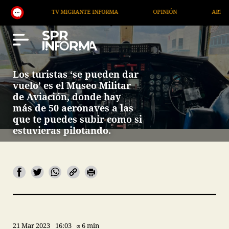
TV MIGRANTE INFORMA
OPINIÓN
ARTÍCULOS
Los turistas ‘se pueden dar
vuelo’ es el Museo Militar
de Aviación, donde hay
más de 50 aeronaves a las
que te puedes subir como si
estuvieras pilotando.
21 Mar 2023
16:03
6 min