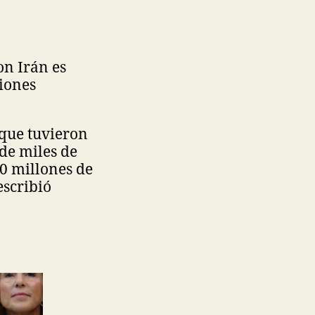
on Irán es
iones
 que tuvieron
 de miles de
0 millones de
escribió