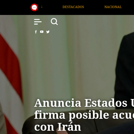
NACIONAL
SALUD
INTERNACIONAL
TV MIGRA
Anuncia Estados 
firma posible acu
con Irán