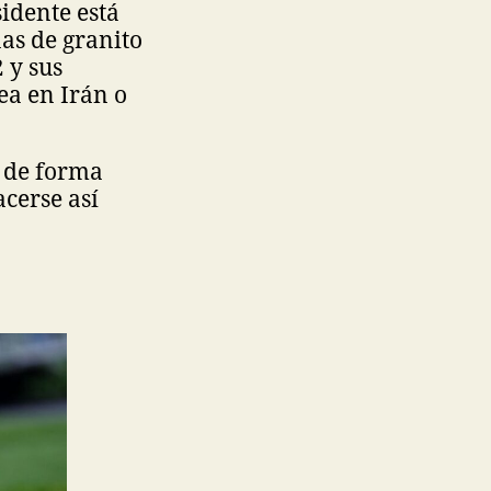
sidente está
as de granito
 y sus
ea en Irán o
e de forma
acerse así