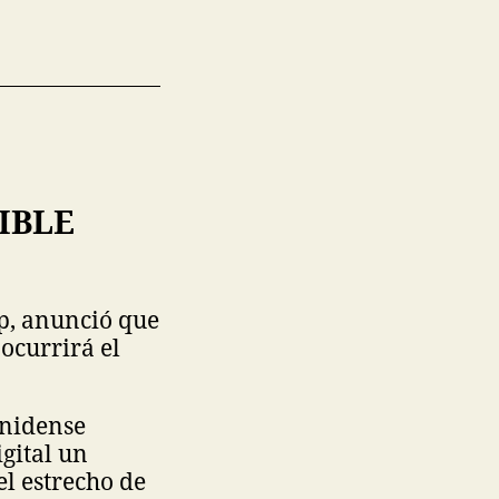
IBLE
p, anunció que
 ocurrirá el
unidense
gital un
el estrecho de