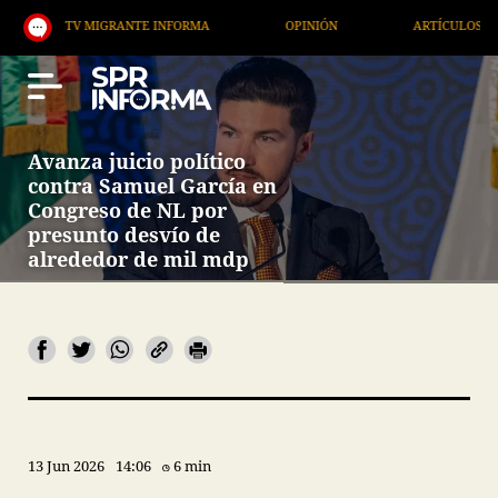
TV MIGRANTE INFORMA
OPINIÓN
ARTÍCULOS
Avanza juicio político
contra Samuel García en
Congreso de NL por
presunto desvío de
alrededor de mil mdp
13 Jun 2026
14:06
6 min