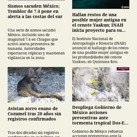
Sismos sacuden México;
Temblor de 7.4 pone en
Hallan restos de una
alerta a las costas del sur
posible mujer antigua en
el cenote Yaakun; INAH
inicia proyecto para su
Una serie de sismos sacudió
México, incluido uno de
protección
El Instituto Nacional de
magnitud 7.4 en Chiapas que
Antropología e Historia (INAH)
activó alerta preventiva de
anunció el hallazgo de los restos
tsunami. Autoridades
de una posible mujer antigua en
reportaron réplicas y mantienen
las profundidades del cenote
vigilancia en la zona.
Yaakun, en Quintana Roo.
Despliega Gobierno de
Avistan zorro enano de
México acciones
Cozumel tras 20 años sin
preventivas ante
registros confirmados
tormenta tropical Dos-E y
baja presión en el Pacífico
Gobierno de México refuerza
Tras dos décadas sin registros
acciones preventivas ante la