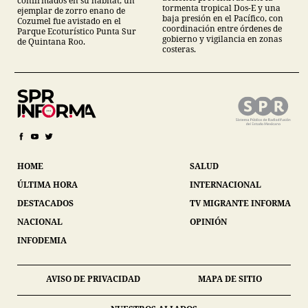
confirmados en su hábitat, un
tormenta tropical Dos-E y una
ejemplar de zorro enano de
baja presión en el Pacífico, con
Cozumel fue avistado en el
coordinación entre órdenes de
Parque Ecoturístico Punta Sur
gobierno y vigilancia en zonas
de Quintana Roo.
costeras.
HOME
SALUD
ÚLTIMA HORA
INTERNACIONAL
DESTACADOS
TV MIGRANTE INFORMA
NACIONAL
OPINIÓN
INFODEMIA
AVISO DE PRIVACIDAD
MAPA DE SITIO