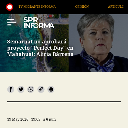
V MIGRANTE INFORMA
OPINIÓN
ARTÍCULOS
A
Semarnat no aprobará
proyecto "Perfect Day" en
Mahahual: Alicia Bárcena
19 May 2026
19:05
6 min