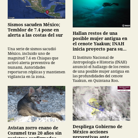
Sismos sacuden México;
Temblor de 7.4 pone en
Hallan restos de una
alerta a las costas del sur
posible mujer antigua en
el cenote Yaakun; INAH
inicia proyecto para su
Una serie de sismos sacudió
México, incluido uno de
protección
El Instituto Nacional de
magnitud 7.4 en Chiapas que
Antropología e Historia (INAH)
activó alerta preventiva de
anunció el hallazgo de los restos
tsunami. Autoridades
de una posible mujer antigua en
reportaron réplicas y mantienen
las profundidades del cenote
vigilancia en la zona.
Yaakun, en Quintana Roo.
Despliega Gobierno de
Avistan zorro enano de
México acciones
Cozumel tras 20 años sin
preventivas ante