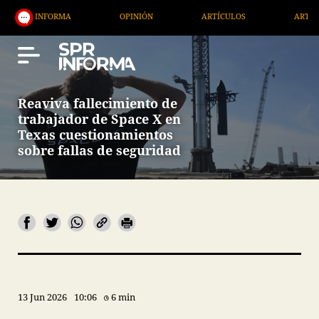
ORMA
OPINIÓN
ARTÍCULOS
ARTE / ENTRETENIM
Reaviva fallecimiento de
trabajador de Space X en
Texas cuestionamientos
sobre fallas de seguridad
13 Jun 2026
10:06
6 min