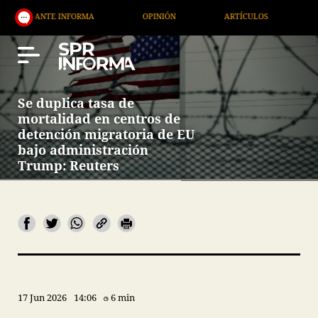
NTE INFORMA
OPINIÓN
ARTÍCULOS
ARTE / EN
Se duplica tasa de
mortalidad en centros de
detención migratoria de EU
bajo administración
Trump: Reuters
17 Jun 2026
14:06
6 min