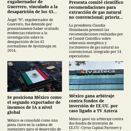
exgobernador de
Presenta comité científico
Guerrero, vinculado a la
recomendaciones para
desaparición de los 43
extracción de gas natural
normalistas de
no convencional; prioriza
Ángel “N”, exgobernador de
Ayotzinapa
energías renovables y
Guerrero, fue detenido por
La presidenta Claudia
descarta yacimiento
presuntamente haber ocultado
Sheinbaum presentó las
Tampico-Misantla
evidencias relativas a la
recomendaciones realizadas por
investigación sobre la
el Comité Científico sobre
desaparición de los 43
soberanía energética y
normalistas de Ayotzinapa en
yacimientos de gas natural no
2014.
convencional, integrado por 54
especialistas
México gana arbitraje
Se posiciona México como
contra fondos de
el segundo exportador de
inversión de EE.UU. por
insumos de IA a nivel
caso ligado a TV Azteca
global
México ganó un arbitraje contra
México se consolidó como una
dos fondos de inversión de
pieza clave en la cadena de
EE.UU -Cyrus Capital Partners y
suministro para el desarrollo de