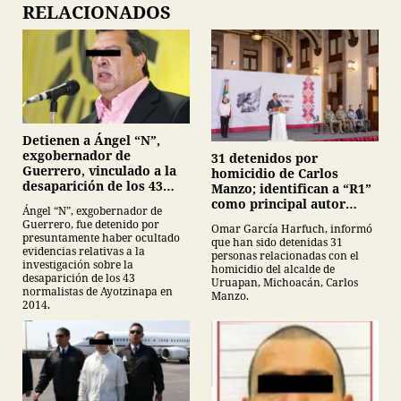
RELACIONADOS
Detienen a Ángel “N”,
exgobernador de
31 detenidos por
Guerrero, vinculado a la
homicidio de Carlos
desaparición de los 43
Manzo; identifican a “R1”
normalistas de
como principal autor
Ángel “N”, exgobernador de
Ayotzinapa
intelectual
Guerrero, fue detenido por
Omar García Harfuch, informó
presuntamente haber ocultado
que han sido detenidas 31
evidencias relativas a la
personas relacionadas con el
investigación sobre la
homicidio del alcalde de
desaparición de los 43
Uruapan, Michoacán, Carlos
normalistas de Ayotzinapa en
Manzo.
2014.