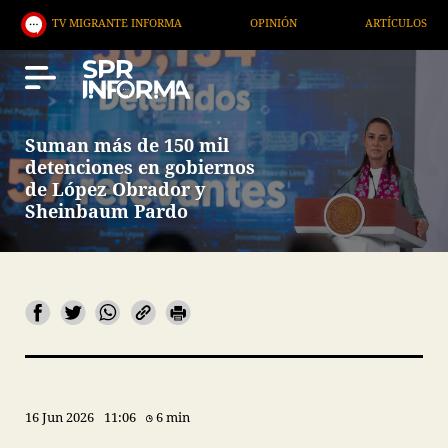
V MIGRANTE INFORMA
OPINIÓN
ARTÍCULOS
AR
Suman más de 150 mil
detenciones en gobiernos
de López Obrador y
Sheinbaum Pardo
16 Jun 2026
11:06
6 min