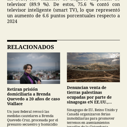
televisor (89.9 %). De estos, 75.6 % contó con
televisor inteligente (smart TV), lo que representó
un aumento de 6.6 puntos porcentuales respecto a
2024
RELACIONADOS
Denuncian venta de
Retiran prisión
tierras palestinas
domiciliaria a Brenda
ocupadas por parte de
Quevedo a 20 años de caso
sinagogas eN EE.UU.,
Wallace
Canadá y Gran Bretaña
Sinagogas de EU, Reino Unido y
Un juez federal revocó las
Canadá organizaron ferias
medidas cautelares a Brenda
inmobiliarias para promover
Quevedo Cruz, procesada por el
terrenos en asentamientos
presunto secuestro y homicidio
israelíes de la Cisjordania