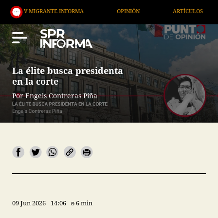
IGRANTE INFORMA
OPINIÓN
ARTÍCULOS
ARTE 
La élite busca presidenta
en la corte
Por Engels Contreras Piña
09 Jun 2026
14:06
6 min