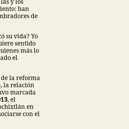
las y los
iento: han
embradores de
ó su vida? Yo
uiere sentido
quienes más lo
tado el
 de la reforma
 la relación
stuvo marcada
013
, el
ochixtlán en
ociarse con el