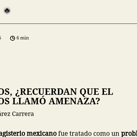
6
6 min
S, ¿RECUERDAN QUE EL
LOS LLAMÓ AMENAZA?
árez Carrera
gisterio mexicano
fue tratado como un
prob