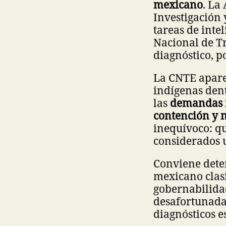
mexicano
. La
Investigación 
tareas de inte
Nacional de Tr
diagnóstico, p
La CNTE aparec
indígenas dent
las
demandas m
contención y 
inequívoco: q
considerados u
Conviene dete
mexicano clas
gobernabilida
desafortunada:
diagnósticos e