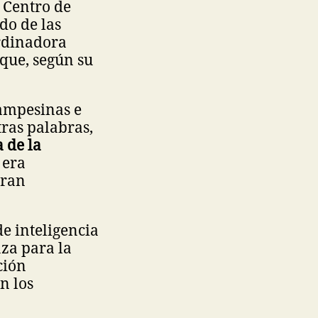
 Centro de
do de las
ordinadora
 que, según su
campesinas e
tras palabras,
 de la
 era
eran
e inteligencia
za para la
ción
n los