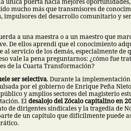
a única puerta hacia mejores oportunidades, 
sido mucho más que transmisores de conocim
s, impulsores del desarrollo comunitario y s
uerda a una maestra o a un maestro que marc
ve. De ellos aprendí que el conocimiento adq
 al servicio de los demás, especialmente de 
eso vale la pena preguntarnos: ¿cómo fue tra
tes de la Cuarta Transformación?
le ser selectiva
. Durante la implementación
lsada por el gobierno de Enrique Peña Nieto,
 público y amplios sectores del magisterio e
tación. El
desalojo del Zócalo capitalino en 2
o de dirigentes sindicales y la tragedia de N
rte de un capítulo que difícilmente puede as
rático.