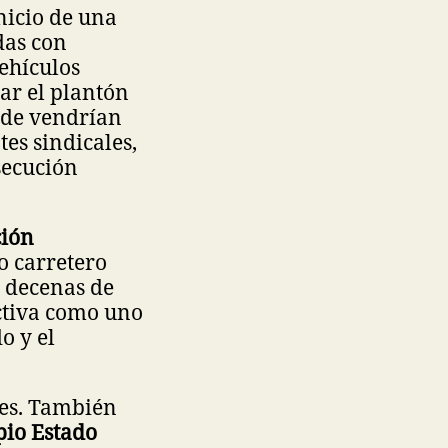
nicio de una
das con
vehículos
rar el plantón
rde vendrían
es sindicales,
secución
ción
o carretero
y decenas de
ctiva como uno
o y el
les. También
pio Estado