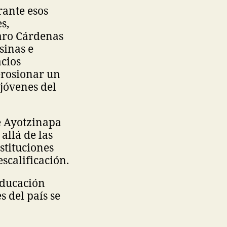
rante esos
s,
zaro Cárdenas
sinas e
acios
erosionar un
jóvenes del
e Ayotzinapa
allá de las
stituciones
scalificación.
educación
 del país se