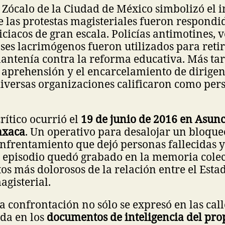
l Zócalo de la Ciudad de México simbolizó el i
e las protestas magisteriales fueron respondi
iciacos de gran escala. Policías antimotines, 
ases lacrimógenos fueron utilizados para reti
antenía contra la reforma educativa. Más ta
 aprehensión y el encarcelamiento de dirigent
diversas organizaciones calificaron como per
rítico ocurrió el
19 de junio de 2016 en Asun
axaca
. Un operativo para desalojar un bloque
nfrentamiento que dejó personas fallecidas 
l episodio quedó grabado en la memoria cole
s más dolorosos de la relación entre el Estad
gisterial.
a confrontación no sólo se expresó en las cal
ada en los
documentos de inteligencia del pro