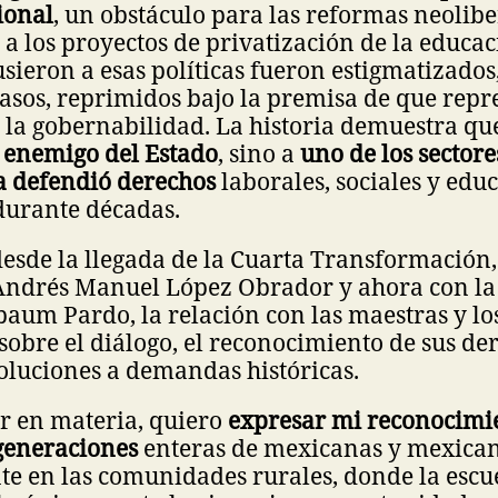
ional
, un obstáculo para las reformas neolibe
 a los proyectos de privatización de la educac
sieron a esas políticas fueron estigmatizados
casos, reprimidos bajo la premisa de que rep
la gobernabilidad. La historia demuestra q
 enemigo del Estado
, sino a
uno de los sector
 defendió derechos
laborales, sociales y edu
durante décadas.
desde la llegada de la Cuarta Transformación
 Andrés Manuel López Obrador y ahora con la
aum Pardo, la relación con las maestras y lo
sobre el diálogo, el reconocimiento de sus der
oluciones a demandas históricas.
r en materia, quiero
expresar mi reconocimi
generaciones
enteras de mexicanas y mexican
e en las comunidades rurales, donde la escue