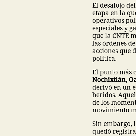
El desalojo de
etapa en la qu
operativos pol
especiales y g
que la CNTE m
las órdenes de
acciones que 
política.
El punto más c
Nochixtlán, O
derivó en un e
heridos. Aque
de los momento
movimiento ma
Sin embargo, l
quedó registr