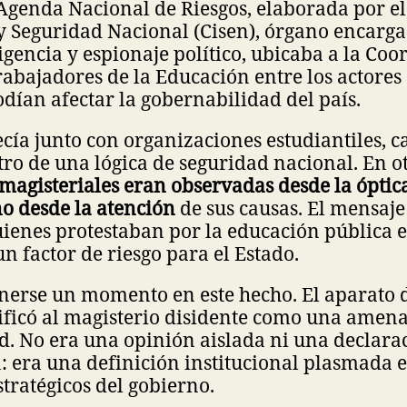
 Agenda Nacional de Riesgos, elaborada por el
y Seguridad Nacional (Cisen), órgano encarga
ligencia y espionaje político, ubicaba a la Co
abajadores de la Educación entre los actores
odían afectar la gobernabilidad del país.
ía junto con organizaciones estudiantiles, 
ro de una lógica de seguridad nacional. En o
agisteriales eran observadas desde la óptica
no desde la atención
de sus causas. El mensaje
uienes protestaban por la educación pública 
n factor de riesgo para el Estado.
nerse un momento en este hecho. El aparato d
ificó al magisterio disidente como una amena
d. No era una opinión aislada ni una declara
 era una definición institucional plasmada e
stratégicos del gobierno.