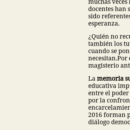
muchas veces l
docentes han 
sido referente
esperanza.
¿Quién no rec
también los tu
cuando se pone
necesitan.
Por 
magisterio an
La
memoria sue
educativa impu
entre el poder
por la confron
encarcelamient
2016 forman pa
diálogo democ