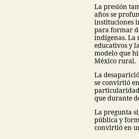
La presión tam
años se profun
instituciones 
para formar d
indígenas. La 
educativos y l
modelo que hi
México rural.
La desaparició
se convirtió e
particularidad
que durante dé
La pregunta s
pública y for
convirtió en 