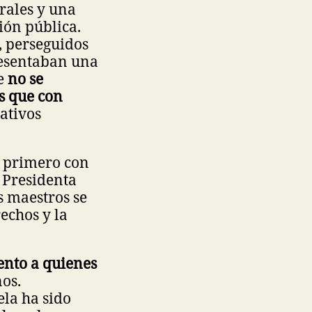
rales y una
ión pública.
, perseguidos
resentaban una
ue
no se
es que con
cativos
, primero con
 Presidenta
s maestros se
echos y la
ento a quienes
os.
la ha sido