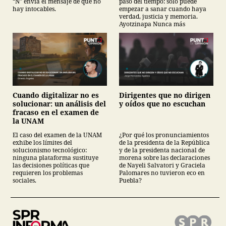
“N” envía el mensaje de que no
paso del tiempo: sólo puede
hay intocables.
empezar a sanar cuando haya
verdad, justicia y memoria.
Ayotzinapa Nunca más
Cuando digitalizar no es
Dirigentes que no dirigen
solucionar: un análisis del
y oídos que no escuchan
fracaso en el examen de
la UNAM
El caso del examen de la UNAM
¿Por qué los pronunciamientos
exhibe los límites del
de la presidenta de la República
solucionismo tecnológico:
y de la presidenta nacional de
ninguna plataforma sustituye
morena sobre las declaraciones
las decisiones políticas que
de Nayeli Salvatori y Graciela
requieren los problemas
Palomares no tuvieron eco en
sociales.
Puebla?