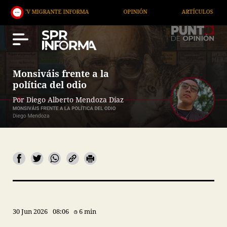
NTE INFORMA
OPINIÓN
ARTÍCULOS
ARTE / EN
Monsiváis frente a la
política del odio
Por Diego Alberto Mendoza Díaz
30 Jun 2026
08:06
6 min