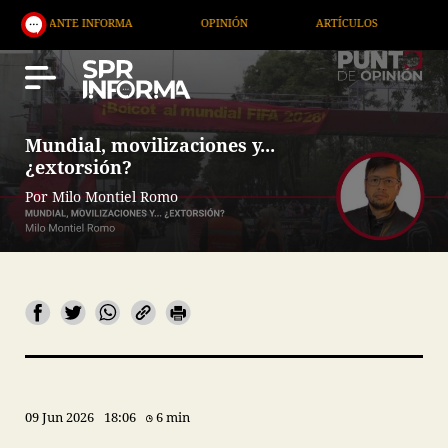
E INFORMA
OPINIÓN
ARTÍCULOS
ARTE / ENTR
Mundial, movilizaciones y...
¿extorsión?
Por Milo Montiel Romo
09 Jun 2026
18:06
6 min