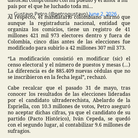
datos.
Mi compromiso con mi pueblo y el amor a mi
país por el que he luchado toda mi…
— Gustavo Petro (@petrogustavo)
June 2, 2026
Al respecto, el mandatario colombiano afirmó que
aunque la registraduría nacional, entidad que
organiza los comicios, tiene un registro de 41
millones 421 mil 973 electores dentro y fuera de
Colombia, cinco días antes de las elecciones fue
modificado para subirlo a 42 millones 307 mil 373.
“La modificación consistió en modificar (sic) el
censo electoral y el número de puestos y mesas (…)
La diferencia es de 885.409 nuevas cédulas que no
se inscribieron en la fecha legal”, rechazó.
Cabe recalcar que el pasado 31 de mayo, tras
conocer los resultados de las elecciones lideradas
por el candidato ultraderechista, Abelardo de la
Espriella, con 10.3 millones de votos, Petro aseguró
no aceptar dichas cifras, ya que el candidato de su
partido (Pacto Histórico), Iván Cepeda, se quedó
con el segundo lugar, al contabilizar 9.6 millones de
sufragios.