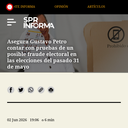
E INFORMA
OPINIÓN
ARTÍCULOS
ARTE / ENTR
Asegura Gustavo Petro
contar con pruebas de un
posible fraude electoral en
las elecciones del pasado 31
de mayo
02 Jun 2026
19:06
6 min