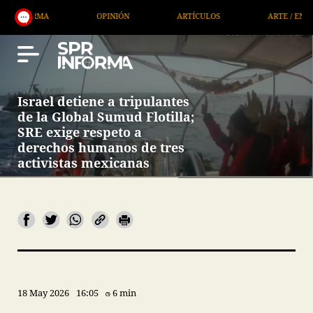
A
OPINIÓN
ARTÍCULOS
ARTE / ENTRETENIMIE
Israel detiene a tripulantes
de la Global Sumud Flotilla;
SRE exige respeto a
derechos humanos de tres
activistas mexicanas
18 May 2026
16:05
6 min