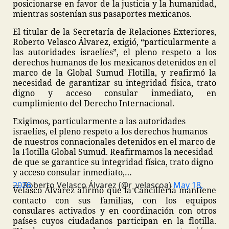
posicionarse en favor de la justicia y la humanidad,
mientras sostenían sus pasaportes mexicanos.
El titular de la Secretaría de Relaciones Exteriores,
Roberto Velasco Álvarez, exigió, “particularmente a
las autoridades israelíes”, el pleno respeto a los
derechos humanos de los mexicanos detenidos en el
marco de la Global Sumud Flotilla, y reafirmó la
necesidad de garantizar su integridad física, trato
digno y acceso consular inmediato, en
cumplimiento del Derecho Internacional.
Exigimos, particularmente a las autoridades
israelíes, el pleno respeto a los derechos humanos
de nuestros connacionales detenidos en el marco de
la Flotilla Global Sumud. Reafirmamos la necesidad
de que se garantice su integridad física, trato digno
y acceso consular inmediato,…
— Roberto Velasco Álvarez (@r_velascoa)
May 18, 2026
Velasco Álvarez afirmó que la Cancillería mantiene
contacto con sus familias, con los equipos
consulares activados y en coordinación con otros
países cuyos ciudadanos participan en la flotilla.