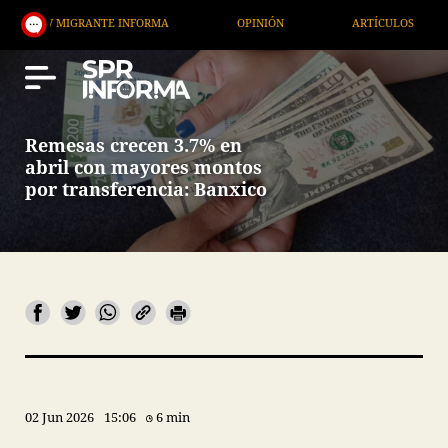
RANTE INFORMA
OPINIÓN
ARTÍCULOS
ARTE / 
Remesas crecen 3.7% en
abril con mayores montos
por transferencia: Banxico
02 Jun 2026
15:06
6 min