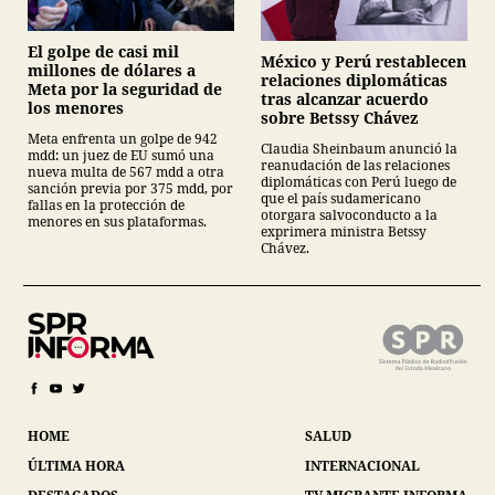
El golpe de casi mil
México y Perú restablecen
millones de dólares a
relaciones diplomáticas
Meta por la seguridad de
tras alcanzar acuerdo
los menores
sobre Betssy Chávez
Meta enfrenta un golpe de 942
Claudia Sheinbaum anunció la
mdd: un juez de EU sumó una
reanudación de las relaciones
nueva multa de 567 mdd a otra
diplomáticas con Perú luego de
sanción previa por 375 mdd, por
que el país sudamericano
fallas en la protección de
otorgara salvoconducto a la
menores en sus plataformas.
exprimera ministra Betssy
Chávez.
HOME
SALUD
ÚLTIMA HORA
INTERNACIONAL