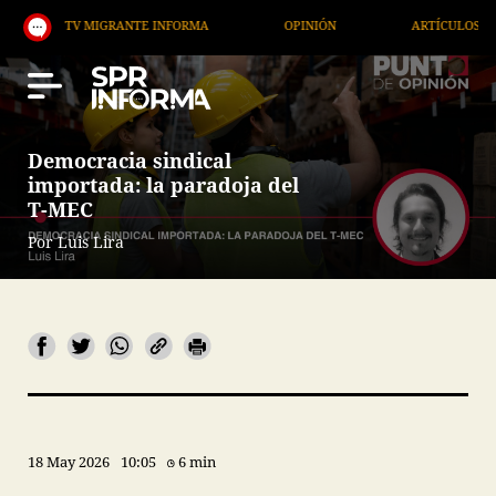
V MIGRANTE INFORMA
OPINIÓN
ARTÍCULOS
AR
Democracia sindical
importada: la paradoja del
T-MEC
Por Luis Lira
18 May 2026
10:05
6 min