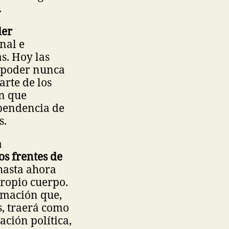
.
der
onal e
s. Hoy las
e poder nunca
arte de los
ón que
ependencia de
s.
a
s frentes de
hasta ahora
propio cuerpo.
rmación que,
as, traerá como
ación política,