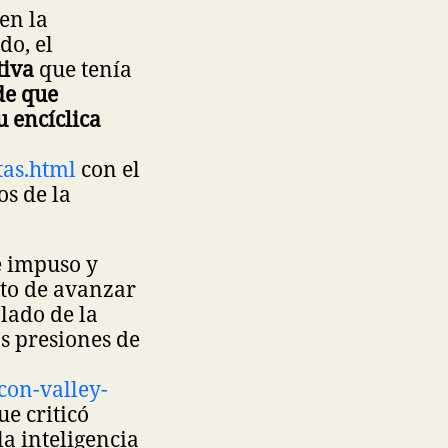
en la
do, el
tiva
que tenía
de que
 encíclica
tas.html
con el
s de la
 impuso y
xto de avanzar
lado de la
s presiones de
icon-valley-
ue criticó
a inteligencia