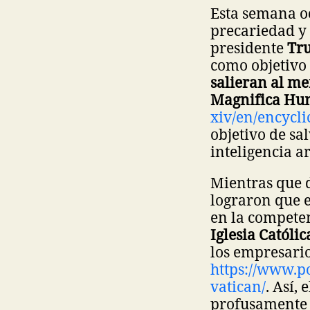
Esta semana oc
precariedad y 
presidente
Tr
como objetivo
salieran al m
Magnifica Hu
xiv/en/encycl
objetivo de sa
inteligencia art
Mientras que 
lograron que e
en la competen
Iglesia Católi
los empresario
https://www.po
vatican/
. Así,
profusamente 