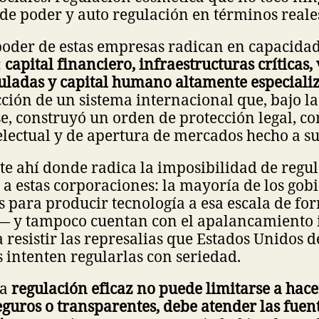
 de poder y auto regulación en términos reale
poder de estas empresas radican en capacida
:
capital financiero, infraestructuras críticas,
uladas y capital humano altamente especiali
ción de un sistema internacional que, bajo 
, construyó un orden de protección legal, co
electual y de apertura de mercados hecho a s
e ahí donde radica la imposibilidad de regu
a estas corporaciones: la mayoría de los gob
s para producir tecnología a esa escala de f
 y tampoco cuentan con el apalancamiento 
a resistir las represalias que Estados Unidos d
 intenten regularlas con seriedad.
la
regulación eficaz no puede limitarse a hace
eguros o transparentes, debe atender las fue