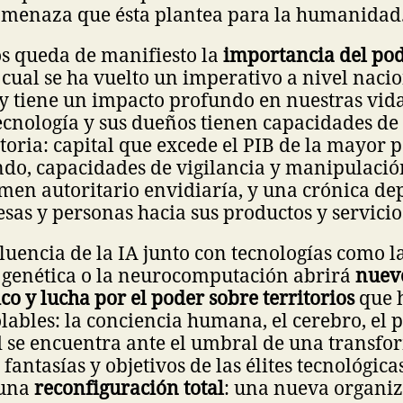
a amenaza que ésta plantea para la humanidad
s queda de manifiesto la
importancia del po
l cual se ha vuelto un imperativo a nivel naci
y tiene un impacto profundo en nuestras vida
ecnología y sus dueños tienen capacidades d
storia: capital que excede el PIB de la mayor p
ndo, capacidades de vigilancia y manipulaci
men autoritario envidiaría, y una crónica d
sas y personas hacia sus productos y servicio
luencia de la IA junto con tecnologías como l
genética o la neurocomputación abrirá
nuevo
ico y lucha por el poder sobre territorios
que 
lables: la conciencia humana, el cerebro, el 
se encuentra ante el umbral de una transfo
 fantasías y objetivos de las élites tecnológic
 una
reconfiguración total
: una nueva organiz