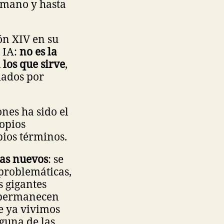
umano y hasta
ón XIV en su
a IA:
no es la
 los que sirve
,
dados por
nes ha sido el
ropios
pios términos.
mas nuevos
: se
 problemáticas,
s gigantes
r permanecen
e ya vivimos
nguna de las