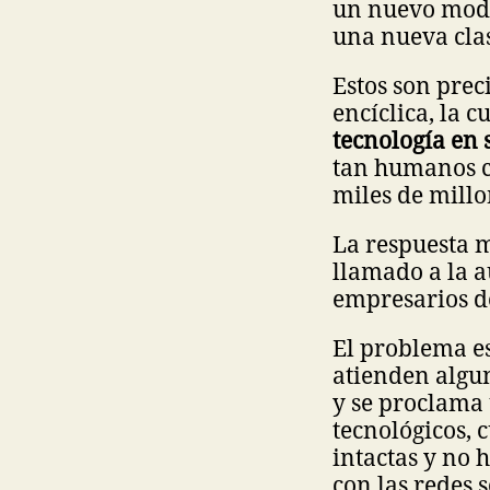
un nuevo mode
una nueva cla
Estos son prec
encíclica, la 
tecnología en s
tan humanos c
miles de millon
La respuesta m
llamado a la a
empresarios de
El problema e
atienden algun
y se proclama 
tecnológicos,
intactas y no 
con las redes 