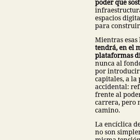
poder que sost
infraestructur
espacios digit
para construi
Mientras esas
tendrá, en el 
plataformas di
nunca al fond
por introducir
capitales, a l
accidental: ref
frente al pode
carrera, pero n
camino.
La encíclica d
no son simple
misma tensión 