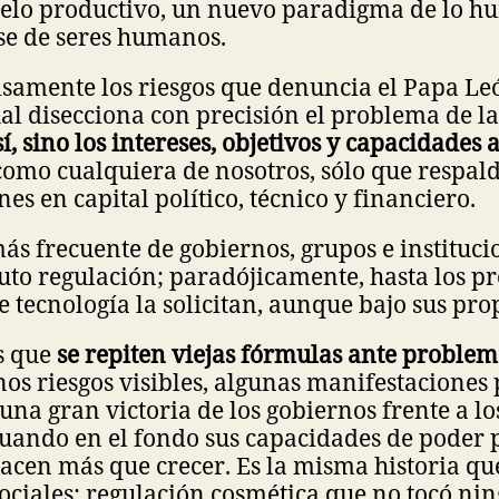
lo productivo, un nuevo paradigma de lo h
se de seres humanos.
isamente los riesgos que denuncia el Papa Le
cual disecciona con precisión el problema de l
í, sino los intereses, objetivos y capacidades a
omo cualquiera de nosotros, sólo que respal
es en capital político, técnico y financiero.
ás frecuente de gobiernos, grupos e institucio
uto regulación; paradójicamente, hasta los p
 tecnología la solicitan, aunque bajo sus pro
s que
se repiten viejas fórmulas ante proble
os riesgos visibles, algunas manifestaciones
una gran victoria de los gobiernos frente a lo
 cuando en el fondo sus capacidades de pode
hacen más que crecer. Es la misma historia qu
sociales: regulación cosmética que no tocó ni