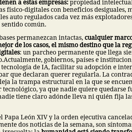
ienen a estas empresas:
propiedad intelectual
as físico-digitales con beneficios desiguales,
ales auto regulados cada vez más explotadore
r sentido común.
 bases permanezcan intactas,
cualquier marco
mejor de los casos, el mismo destino que la reg
gitales
: un parcheo permanente que llega si
o.
Actualmente, gobiernos, países e institucio
 tecnología de IA, facilitar su adopción e inte
a par que declaran querer regularla. La contra
leja la trampa estructural en la que se encuen
r tecnológico, ya que nadie quiere quedarse f
adie tiene claro adónde lleva ni quién fija la
el Papa León XIV y la orden ejecutiva cancel
mente dos noticias de la semana, son síntoma
irresuelta: la
humanidad está siendo transf