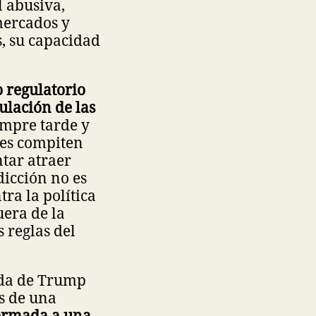
 abusiva,
 mercados y
s, su capacidad
 regulatorio
ulación de las
empre tarde y
nes compiten
ntar atraer
dicción no es
tra la política
uera de la
s reglas del
ada de Trump
s de una
ormada a una