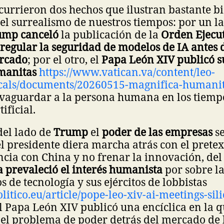
urrieron dos hechos que ilustran bastante bi
el surrealismo de nuestros tiempos: por un la
ump canceló
la publicación de la
Orden Ejecu
regular la seguridad de modelos de IA antes 
ercado
; por el otro, el
Papa León XIV publicó su
manitas
https://www.vatican.va/content/leo-
icals/documents/20260515-magnifica-humani
lvaguardar a la persona humana en los tiempo
ificial.
del lado de
Trump
el
poder de las empresas
se
l presidente diera marcha atrás con el prete
cia con China y no frenar la innovación, del 
ca prevaleció el interés humanista
por sobre la
s de tecnología y sus ejércitos de lobbistas
litico.eu/article/pope-leo-xiv-ai-meetings-sil
 el Papa León XIV publicó una encíclica en la q
el problema de poder detrás del mercado de l