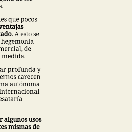
s.
des que pocos
 ventajas
zado
. A esto se
la hegemonía
mercial, de
u medida.
lar profunda y
iernos carecen
orma autónoma
internacional
esataría
r algunos usos
ntes mismas de