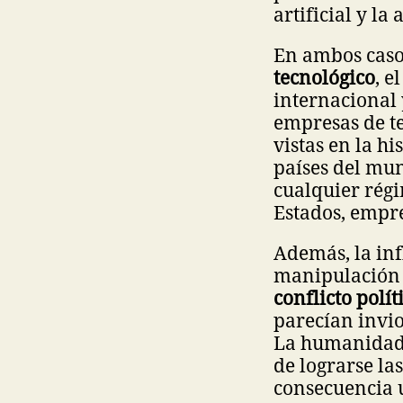
artificial y l
En ambos caso
tecnológico
, e
internacional 
empresas de t
vistas en la hi
países del mu
cualquier régi
Estados, empre
Además, la inf
manipulación 
conflicto polít
parecían invio
La humanidad 
de lograrse las
consecuencia