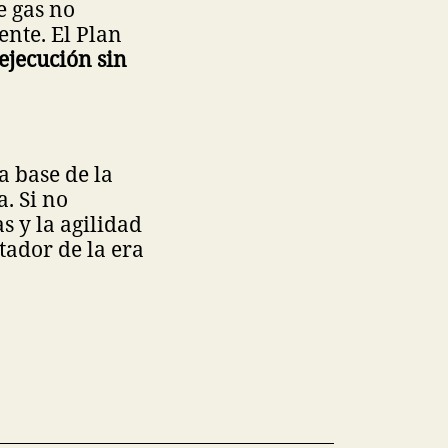
e gas no
nte. El Plan
 ejecución sin
a base de la
. Si no
s y la agilidad
tador de la era