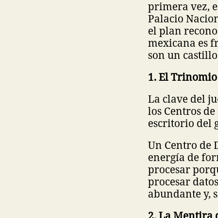
primera vez, 
Palacio Nacio
el plan recono
mexicana es fr
son un castillo
1. El Trinomio
La clave del j
los Centros de
escritorio del
Un Centro de D
energía de for
procesar porqu
procesar dato
abundante y, 
2. La Mentira 