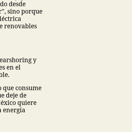
ado desde
", sino porque
léctrica
de renovables
Nearshoring y
es en el
ble.
uo que consume
e deje de
México quiere
a energía