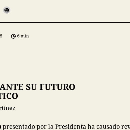
05
6 min
ANTE SU FUTURO
TICO
rtínez
o
presentado por la Presidenta ha causado rev