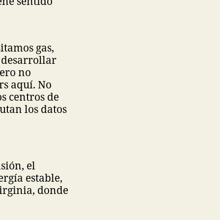
iene sentido
sitamos gas,
 desarrollar
Pero no
rs aquí. No
s centros de
utan los datos
sión, el
rgía estable,
irginia, donde