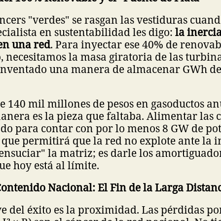
ncers "verdes" se rasgan las vestiduras cuan
cialista en sustentabilidad les digo:
la inerci
en una red
. Para inyectar ese 40% de renovab
, necesitamos la masa giratoria de las turbina
inventado una manera de almacenar GWh de
de 140 mil millones de pesos en gasoductos a
anera es la pieza que faltaba. Alimentar las 
do para contar con por lo menos 8 GW de po
o que permitirá que la red no explote ante la 
 "ensuciar" la matriz; es darle los amortiguad
e hoy está al límite.
Contenido Nacional: El Fin de la Larga Distan
ve del éxito es la proximidad. Las pérdidas p