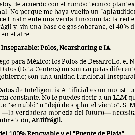
estoy de acuerdo con el rumbo técnico plante
nal. No porque me haya vuelto un "aplaudidor
ce finalmente una verdad incómoda: la red e
ágil y, sin una base de gas soberana, el 40% 
 en el aire.
 Inseparable: Polos, Nearshoring e IA
uego para México: los Polos de Desarrollo, el 
 Datos (Data Centers) no son carpetas diferent
 gobierno; son una unidad funcional insepara
atos de Inteligencia Artificial es un monstr
ma constante. No le puedes decir a un LLM qu
e "se nubló" o "dejó de soplar el viento". Si 
s —la verdadera moneda del futuro— necesit
sobre todo,
Antifrágil
.
del 100% Renovable y el "Puente de Plata"