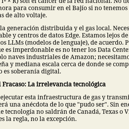
I² × R) son el cáncer de la red nacional. No t
nora para consumir en el Bajío si no tenemos
 de alto voltaje.
 la generación distribuida y el gas local. Nece
ble y centros de datos Edge. Estamos lejos de
os LLMs (modelos de lenguaje), de acuerdo. 
e es imperdonable es no tener los Data Cente
olo naves industriales de Amazon; necesitamo
eña y mediana escala cerca de donde se comp
o es soberanía digital.
el Fracaso: La irrelevancia tecnológica
 ejecutar esta infraestructura de gas y transmi
rá una anécdota de lo que "pudo ser". Sin ene
e tecnología no saldrán de Canadá, Texas o V
es la regla, no la excepción.