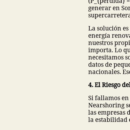
(P_{pérdida} = 
generar en So
supercarreteras
La solución es
energía renova
nuestros propi
importa. Lo qu
necesitamos s
datos de pequ
nacionales. Es
4. El Riesgo d
Si fallamos en
Nearshoring se
las empresas d
la estabilidad 