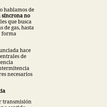
do hablamos de
a síncrona no
les que busca
s de gas, hasta
 forma
nunciada hace
centrales de
tencia
intermitencia
ores necesarios
cia
or transmisión