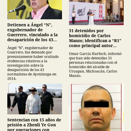
Detienen a Ángel “N”,
exgobernador de
31 detenidos por
Guerrero, vinculado a la
homicidio de Carlos
desaparición de los 43
Manzo; identifican a “R1”
normalistas de
como principal autor
Ángel “N”, exgobernador de
Ayotzinapa
intelectual
Guerrero, fue detenido por
Omar García Harfuch, informó
presuntamente haber ocultado
que han sido detenidas 31
evidencias relativas a la
personas relacionadas con el
investigación sobre la
homicidio del alcalde de
desaparición de los 43
Uruapan, Michoacán, Carlos
normalistas de Ayotzinapa en
Manzo.
2014.
Sentencian con 15 años de
prisión a Zhenli Ye Gon
por operaciones con