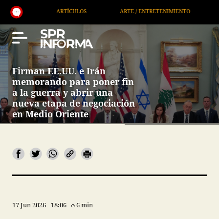
ARTÍCULOS
ARTE / ENTRETENIMIENTO
ECONOMÍA / NE
Firman EE.UU. e Irán
memorando para poner fin
a la guerra y abrir una
nueva etapa de negociación
en Medio Oriente
17 Jun 2026
18:06
6 min