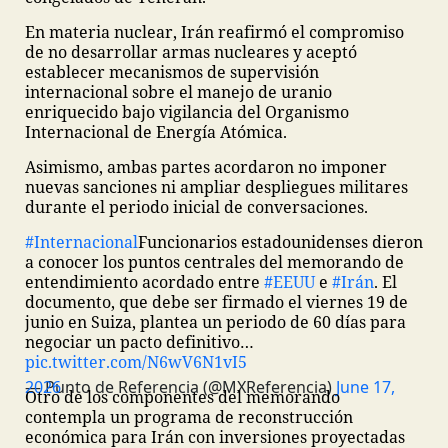
En materia nuclear, Irán reafirmó el compromiso
de no desarrollar armas nucleares y aceptó
establecer mecanismos de supervisión
internacional sobre el manejo de uranio
enriquecido bajo vigilancia del Organismo
Internacional de Energía Atómica.
Asimismo, ambas partes acordaron no imponer
nuevas sanciones ni ampliar despliegues militares
durante el periodo inicial de conversaciones.
#Internacional
Funcionarios estadounidenses dieron
a conocer los puntos centrales del memorando de
entendimiento acordado entre
#EEUU
e
#Irán
. El
documento, que debe ser firmado el viernes 19 de
junio en Suiza, plantea un periodo de 60 días para
negociar un pacto definitivo…
pic.twitter.com/N6wV6N1vI5
— Punto de Referencia (@MXReferencia)
June 17, 2026
Otro de los componentes del memorando
contempla un programa de reconstrucción
económica para Irán con inversiones proyectadas