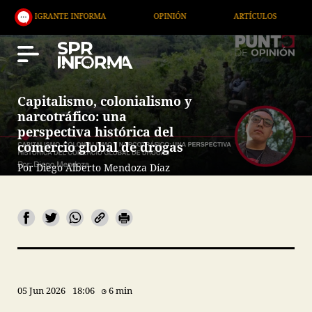
E INFORMA
OPINIÓN
ARTÍCULOS
ARTE / ENTR
Capitalismo, colonialismo y
narcotráfico: una
perspectiva histórica del
comercio global de drogas
Por Diego Alberto Mendoza Díaz
05 Jun 2026
18:06
6 min