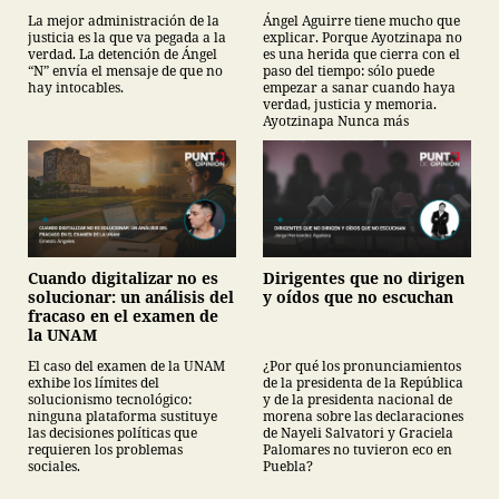
La mejor administración de la
Ángel Aguirre tiene mucho que
justicia es la que va pegada a la
explicar. Porque Ayotzinapa no
verdad. La detención de Ángel
es una herida que cierra con el
“N” envía el mensaje de que no
paso del tiempo: sólo puede
hay intocables.
empezar a sanar cuando haya
verdad, justicia y memoria.
Ayotzinapa Nunca más
Cuando digitalizar no es
Dirigentes que no dirigen
solucionar: un análisis del
y oídos que no escuchan
fracaso en el examen de
la UNAM
El caso del examen de la UNAM
¿Por qué los pronunciamientos
exhibe los límites del
de la presidenta de la República
solucionismo tecnológico:
y de la presidenta nacional de
ninguna plataforma sustituye
morena sobre las declaraciones
las decisiones políticas que
de Nayeli Salvatori y Graciela
requieren los problemas
Palomares no tuvieron eco en
sociales.
Puebla?